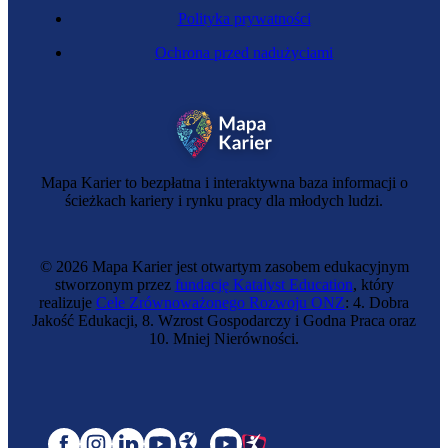
Polityka prywatności
Ochrona przed nadużyciami
Mapa Karier to bezpłatna i interaktywna baza informacji o
ścieżkach kariery i rynku pracy dla młodych ludzi.
© 2026 Mapa Karier jest otwartym zasobem edukacyjnym
stworzonym przez
fundację Katalyst Education
, który
realizuje
Cele Zrównoważonego Rozwoju ONZ
: 4. Dobra
Jakość Edukacji, 8. Wzrost Gospodarczy i Godna Praca oraz
10. Mniej Nierówności.