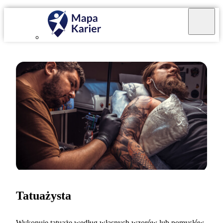
Tatuażysta
Wykonuję tatuaże według własnych wzorów lub pomysłów