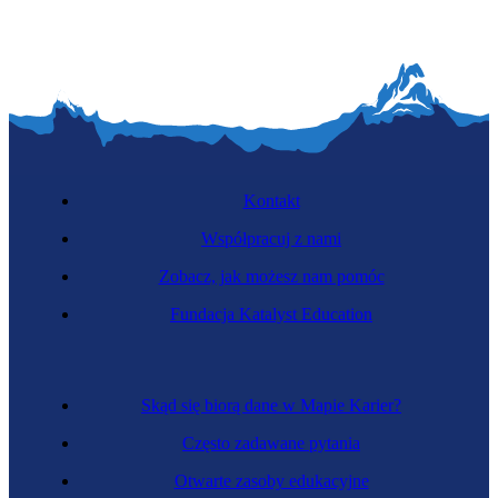
Kontakt
Współpracuj z nami
Zobacz, jak możesz nam pomóc
Fundacja Katalyst Education
Skąd się biorą dane w Mapie Karier?
Często zadawane pytania
Otwarte zasoby edukacyjne