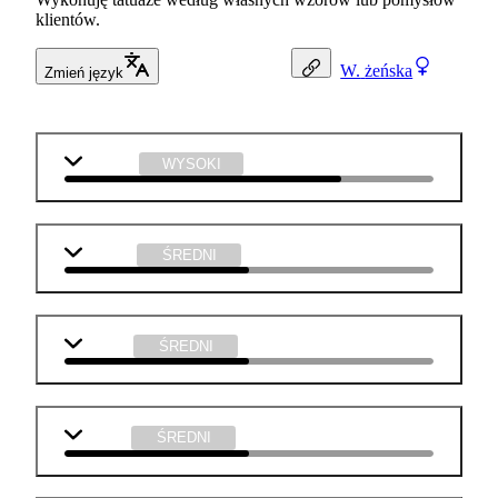
klientów.
W.
żeńska
Zmień język
plastyka
WYSOKI
j. polski
ŚREDNI
biologia
ŚREDNI
chemia
ŚREDNI