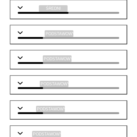
technika
ŚREDNI
matematyka
PODSTAWOWY
j. angielski
PODSTAWOWY
geografia
PODSTAWOWY
historia
PODSTAWOWY
WOS
PODSTAWOWY