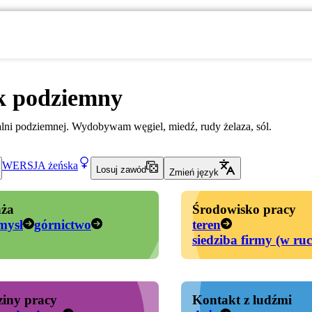
k podziemny
lni podziemnej. Wydobywam węgiel, miedź, rudy żelaza, sól.
WERSJA
żeńska
Losuj zawód
Zmień język
ża
Środowisko pracy
mysł
górnictwo
teren
siedziba firmy (w ru
iny pracy
Kontakt z ludźmi