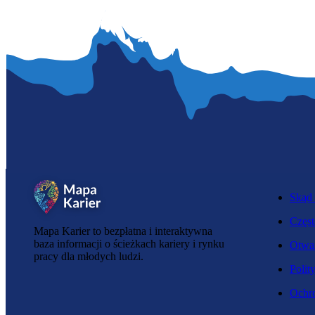
Skąd 
Częst
Mapa Karier to bezpłatna i interaktywna
baza informacji o ścieżkach kariery i rynku
Otwar
pracy dla młodych ludzi.
Polit
Ochro