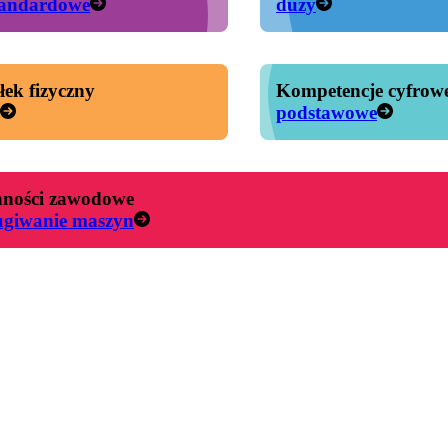
tandardowe
duży
łek fizyczny
Kompetencje cyfrow
podstawowe
ności zawodowe
ugiwanie maszyn