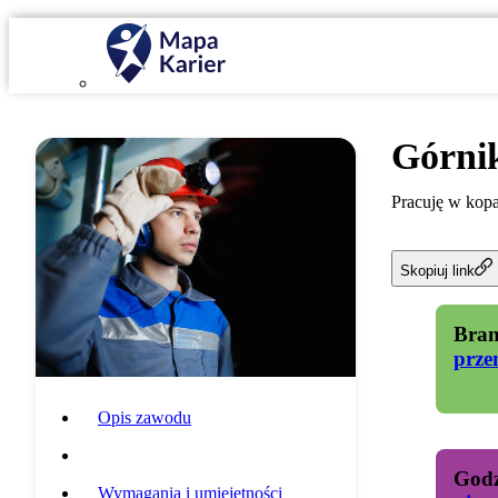
Górni
Pracuję w kopa
Skopiuj link
Bran
prze
Opis zawodu
Specyfika pracy
Godz
Wymagania i umiejętności