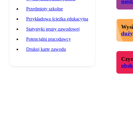
nies
Przedmioty szkolne
Przykładowa ścieżka edukacyjna
Wysi
Statystyki grupy zawodowej
duży
Potencjalni pracodawcy
Drukuj kartę zawodu
Czyn
obsł