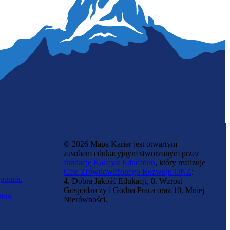
Inżynier górnictwa odkrywkowego
© 2026 Mapa Karier jest otwartym
zasobem edukacyjnym stworzonym przez
fundację Katalyst Education
, który realizuje
Cele Zrównoważonego Rozwoju ONZ
:
 pomóc
4. Dobra Jakość Edukacji, 8. Wzrost
Gospodarczy i Godna Praca oraz 10. Mniej
tion
Nierówności.
Piekarz