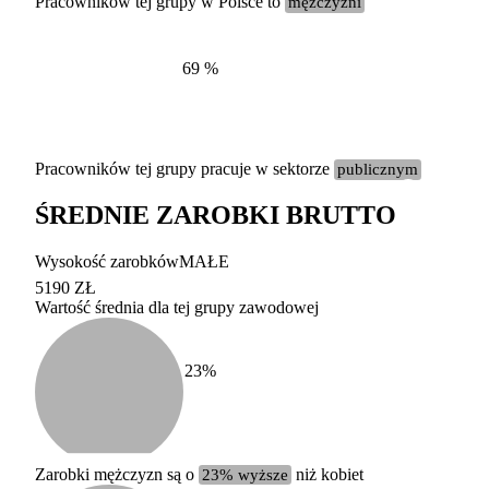
Pracowników tej grupy w Polsce to
mężczyźni
69
%
Pracowników tej grupy pracuje w sektorze
publicznym
ŚREDNIE ZAROBKI BRUTTO
Etykieta
Zakres wart
Wysokość zarobków
MAŁE
b. duży
powyżej 200 tysięcy za
5190 ZŁ
Wartość średnia dla tej grupy zawodowej
duży
100-200 tysięcy zatrud
średni
20-100 tysięcy zatrudn
mały
5-20 tysięcy zatrudnion
c
23
%
miesięczne 
b. mały
poniżej 5 tysięcy zatru
uśrednione
do której 
Urzędu Sta
Zarobki mężczyzn są o
23% wyższe
niż kobiet
według zaw