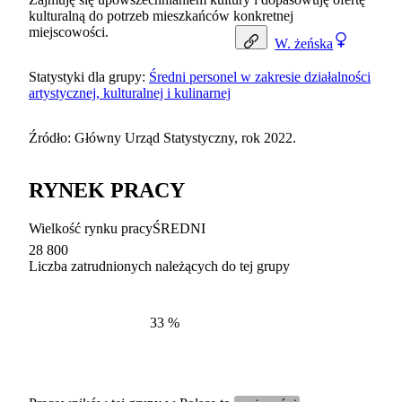
kulturalną do potrzeb mieszkańców konkretnej
miejscowości.
W.
żeńska
Statystyki dla grupy:
Średni personel w zakresie działalności
artystycznej, kulturalnej i kulinarnej
Źródło: Główny Urząd Statystyczny, rok 2022.
RYNEK PRACY
Wielkość rynku pracy
ŚREDNI
28 800
Liczba zatrudnionych należących do tej grupy
Struktur
według zawodów, 2022
33
%