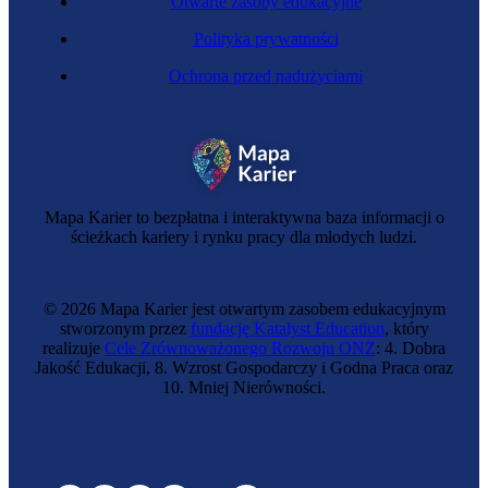
Otwarte zasoby edukacyjne
Polityka prywatności
Ochrona przed nadużyciami
Mapa Karier to bezpłatna i interaktywna baza informacji o
ścieżkach kariery i rynku pracy dla młodych ludzi.
© 2026 Mapa Karier jest otwartym zasobem edukacyjnym
stworzonym przez
fundację Katalyst Education
, który
realizuje
Cele Zrównoważonego Rozwoju ONZ
: 4. Dobra
Jakość Edukacji, 8. Wzrost Gospodarczy i Godna Praca oraz
10. Mniej Nierówności.