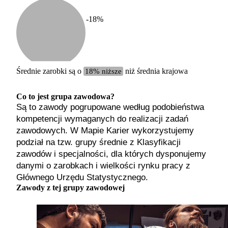
-18
%
Etykiet
b. małe
małe
średnie
Średnie zarobki są o
18% niższe
niż średnia krajowa
duże
b. duże
Co to jest grupa zawodowa?
Są to zawody pogrupowane według podobieństwa
kompetencji wymaganych do realizacji zadań
zawodowych. W Mapie Karier wykorzystujemy
podział na tzw. grupy średnie z Klasyfikacji
zawodów i specjalności, dla których dysponujemy
danymi o zarobkach i wielkości rynku pracy z
Głównego Urzędu Statystycznego.
Zawody z tej grupy zawodowej