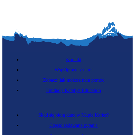
Kontakt
Współpracuj z nami
Zobacz, jak możesz nam pomóc
Fundacja Katalyst Education
Skąd się biorą dane w Mapie Karier?
Często zadawane pytania