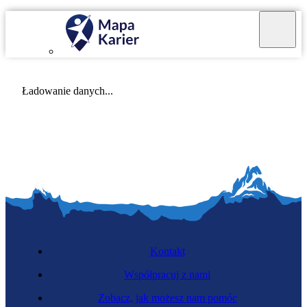
Mapa Karier v 4.0.0
Ładowanie danych...
Kontakt
Współpracuj z nami
Zobacz, jak możesz nam pomóc