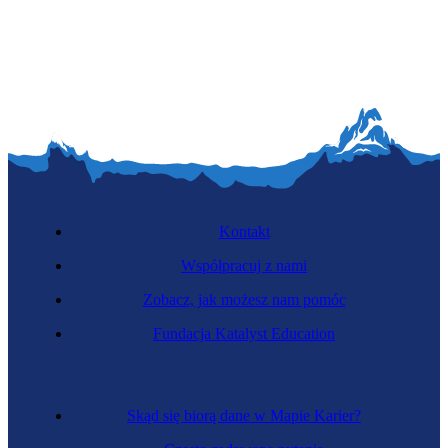
Portier
Kontakt
Współpracuj z nami
Zobacz, jak możesz nam pomóc
Pilot wycieczek
Fundacja Katalyst Education
Skąd się biorą dane w Mapie Karier?