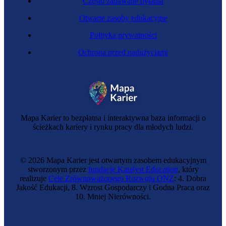
Często zadawane pytania
Otwarte zasoby edukacyjne
Polityka prywatności
Ochrona przed nadużyciami
Rezydent biura turystycznego
Mapa Karier to bezpłatna i interaktywna baza informacji o
ścieżkach kariery i rynku pracy dla młodych ludzi.
© 2026 Mapa Karier jest otwartym zasobem edukacyjnym
stworzonym przez
fundację Katalyst Education
, który
realizuje
Cele Zrównoważonego Rozwoju ONZ
: 4. Dobra
Jakość Edukacji, 8. Wzrost Gospodarczy i Godna Praca oraz
10. Mniej Nierówności.