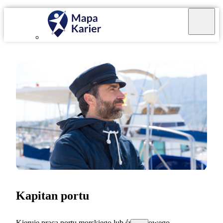
Kapitan portu
Kieruję pracą portu morskiego lub śródlądowego.