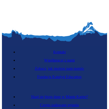
Dyrektor rozwoju i realizacji projektów budowlanych
Kontakt
Współpracuj z nami
Zobacz, jak możesz nam pomóc
Zarządca budynków biurowych
Fundacja Katalyst Education
Skąd się biorą dane w Mapie Karier?
Często zadawane pytania