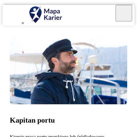
Kapitan portu
Kieruję pracą portu morskiego lub śródlądowego.