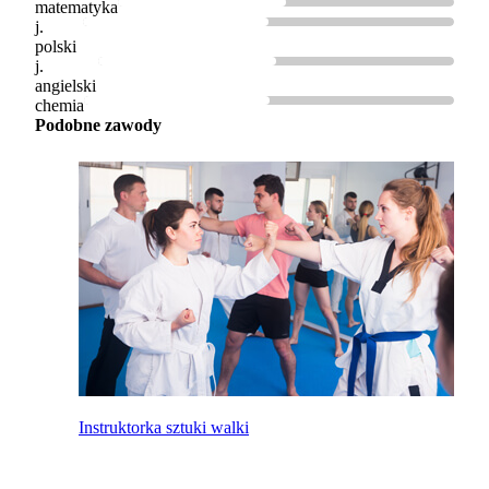
matematyka
j.
polski
j.
angielski
chemia
Podobne zawody
Instruktorka sztuki walki