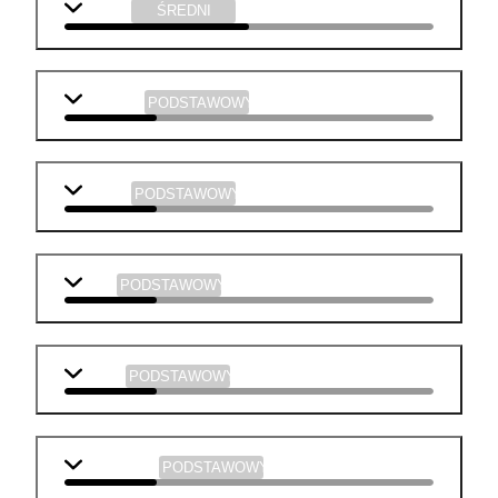
chemia
ŚREDNI
geografia
PODSTAWOWY
historia
PODSTAWOWY
WOS
PODSTAWOWY
fizyka
PODSTAWOWY
informatyka
PODSTAWOWY