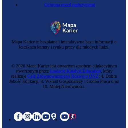
Ochrona przed nadużyciami
Mapa Karier to bezpłatna i interaktywna baza informacji o
ścieżkach kariery i rynku pracy dla młodych ludzi.
© 2026 Mapa Karier jest otwartym zasobem edukacyjnym
stworzonym przez
fundację Katalyst Education
, który
realizuje
Cele Zrównoważonego Rozwoju ONZ
: 4. Dobra
Jakość Edukacji, 8. Wzrost Gospodarczy i Godna Praca oraz
10. Mniej Nierówności.