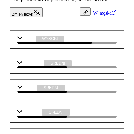
W.
męska
Zmień język
biologia
WYSOKI
matematyka
ŚREDNI
j. polski
ŚREDNI
j. angielski
ŚREDNI