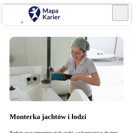
Monterka jachtów i łodzi
Buduję oraz remontuję małe statki, wykorzystując do tego