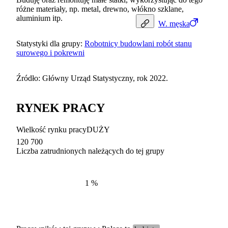
różne materiały, np. metal, drewno, włókno szklane,
aluminium itp.
W.
męska
Statystyki dla grupy:
Robotnicy budowlani robót stanu
surowego i pokrewni
Źródło: Główny Urząd Statystyczny, rok 2022.
RYNEK PRACY
Wielkość rynku pracy
DUŻY
120 700
Liczba zatrudnionych należących do tej grupy
Struktur
według zawodów, 2022
1
%