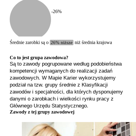
-26
%
Etykiet
b. małe
małe
średnie
Średnie zarobki są o
26% niższe
niż średnia krajowa
duże
b. duże
Co to jest grupa zawodowa?
Są to zawody pogrupowane według podobieństwa
kompetencji wymaganych do realizacji zadań
zawodowych. W Mapie Karier wykorzystujemy
podział na tzw. grupy średnie z Klasyfikacji
zawodów i specjalności, dla których dysponujemy
danymi o zarobkach i wielkości rynku pracy z
Głównego Urzędu Statystycznego.
Zawody z tej grupy zawodowej