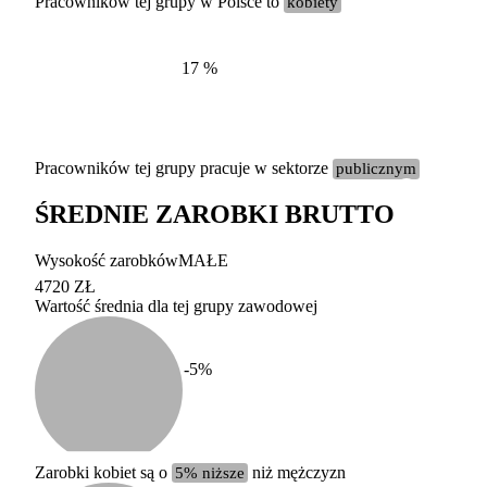
Pracowników tej grupy w Polsce to
kobiety
17
%
Pracowników tej grupy pracuje w sektorze
publicznym
ŚREDNIE ZAROBKI BRUTTO
Etykieta
Zakres wart
Wysokość zarobków
MAŁE
b. duży
powyżej 200 tysięcy za
4720 ZŁ
Wartość średnia dla tej grupy zawodowej
duży
100-200 tysięcy zatrud
średni
20-100 tysięcy zatrudn
mały
5-20 tysięcy zatrudnion
c
-5
%
miesięczne 
b. mały
poniżej 5 tysięcy zatru
uśrednione
do której 
Urzędu Sta
Zarobki kobiet są o
5% niższe
niż mężczyzn
według zaw