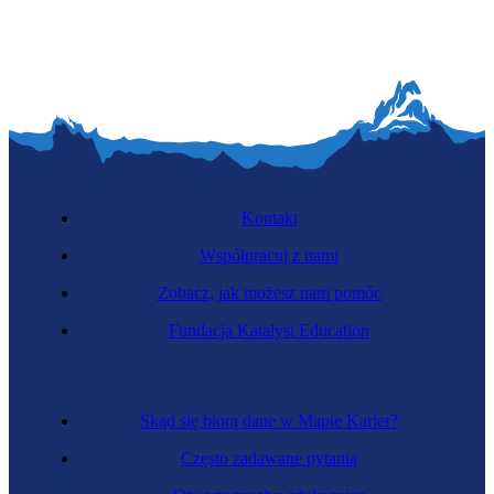
Kontakt
Współpracuj z nami
Zobacz, jak możesz nam pomóc
Fundacja Katalyst Education
Skąd się biorą dane w Mapie Karier?
Często zadawane pytania