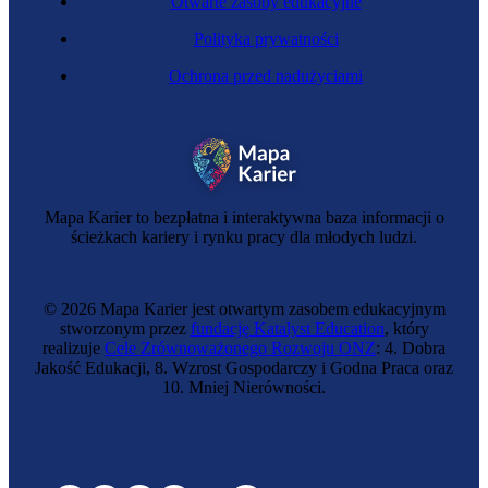
Otwarte zasoby edukacyjne
Polityka prywatności
Ochrona przed nadużyciami
Mapa Karier to bezpłatna i interaktywna baza informacji o
ścieżkach kariery i rynku pracy dla młodych ludzi.
© 2026 Mapa Karier jest otwartym zasobem edukacyjnym
stworzonym przez
fundację Katalyst Education
, który
realizuje
Cele Zrównoważonego Rozwoju ONZ
: 4. Dobra
Jakość Edukacji, 8. Wzrost Gospodarczy i Godna Praca oraz
10. Mniej Nierówności.