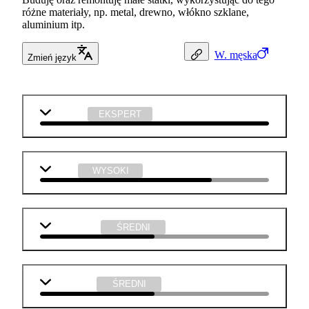
różne materiały, np. metal, drewno, włókno szklane,
aluminium itp.
W.
męska
Zmień język
technika
EKSPERT
fizyka
WYSOKI
matematyka
ŚREDNI
j. angielski
ŚREDNI