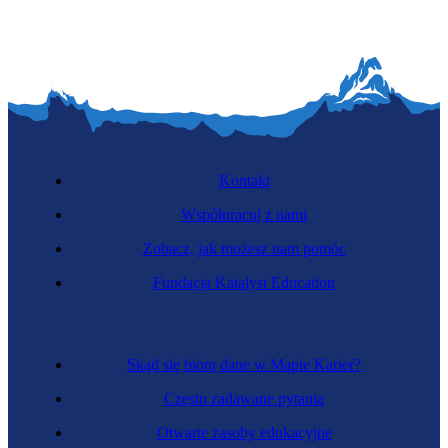
Kontakt
Współpracuj z nami
Zobacz, jak możesz nam pomóc
Fundacja Katalyst Education
Skąd się biorą dane w Mapie Karier?
Często zadawane pytania
Otwarte zasoby edukacyjne