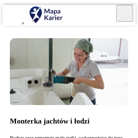
Monterka jachtów i łodzi
Buduję oraz remontuję małe statki, wykorzystując do tego