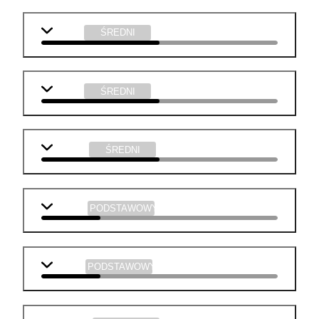
historia
ŚREDNI
chemia
ŚREDNI
plastyka
ŚREDNI
j. polski
PODSTAWOWY
biologia
PODSTAWOWY