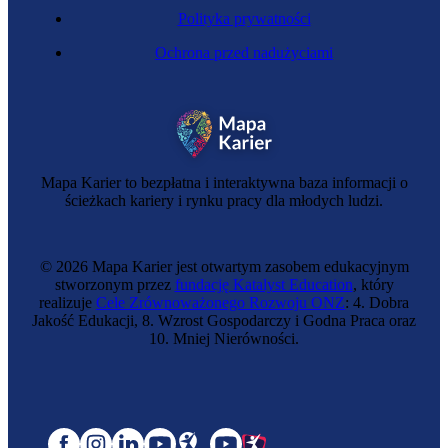
Polityka prywatności
Ochrona przed nadużyciami
Mapa Karier to bezpłatna i interaktywna baza informacji o
ścieżkach kariery i rynku pracy dla młodych ludzi.
© 2026 Mapa Karier jest otwartym zasobem edukacyjnym
stworzonym przez
fundację Katalyst Education
, który
realizuje
Cele Zrównoważonego Rozwoju ONZ
: 4. Dobra
Jakość Edukacji, 8. Wzrost Gospodarczy i Godna Praca oraz
10. Mniej Nierówności.