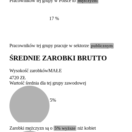
Pracowników tej grupy w Polsce to
mężczyźni
17
%
Pracowników tej grupy pracuje w sektorze
publicznym
ŚREDNIE ZAROBKI BRUTTO
Etykieta
Zakres wart
Wysokość zarobków
MAŁE
b. duży
powyżej 200 tysięcy za
4720 ZŁ
Wartość średnia dla tej grupy zawodowej
duży
100-200 tysięcy zatrud
średni
20-100 tysięcy zatrudn
mały
5-20 tysięcy zatrudnion
c
5
%
miesięczne 
b. mały
poniżej 5 tysięcy zatru
uśrednione
do której 
Urzędu Sta
Zarobki mężczyzn są o
5% wyższe
niż kobiet
według zaw