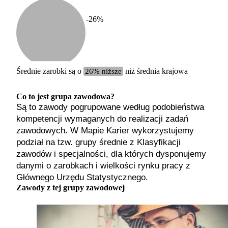
-26
%
Etykiet
b. małe
małe
średnie
Średnie zarobki są o
26% niższe
niż średnia krajowa
duże
b. duże
Co to jest grupa zawodowa?
Są to zawody pogrupowane według podobieństwa
kompetencji wymaganych do realizacji zadań
zawodowych. W Mapie Karier wykorzystujemy
podział na tzw. grupy średnie z Klasyfikacji
zawodów i specjalności, dla których dysponujemy
danymi o zarobkach i wielkości rynku pracy z
Głównego Urzędu Statystycznego.
Zawody z tej grupy zawodowej