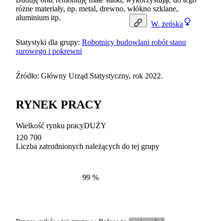
różne materiały, np. metal, drewno, włókno szklane,
aluminium itp.
W.
żeńska
Statystyki dla grupy:
Robotnicy budowlani robót stanu
surowego i pokrewni
Źródło: Główny Urząd Statystyczny, rok 2022.
RYNEK PRACY
Wielkość rynku pracy
DUŻY
120 700
Liczba zatrudnionych należących do tej grupy
Struktur
według zawodów, 2022
99
%