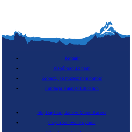
Kontakt
Współpracuj z nami
Zobacz, jak możesz nam pomóc
Fundacja Katalyst Education
Skąd się biorą dane w Mapie Karier?
Często zadawane pytania