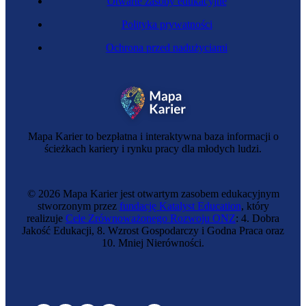
Otwarte zasoby edukacyjne
Polityka prywatności
Ochrona przed nadużyciami
Mapa Karier to bezpłatna i interaktywna baza informacji o
ścieżkach kariery i rynku pracy dla młodych ludzi.
© 2026 Mapa Karier jest otwartym zasobem edukacyjnym
stworzonym przez
fundację Katalyst Education
, który
realizuje
Cele Zrównoważonego Rozwoju ONZ
: 4. Dobra
Jakość Edukacji, 8. Wzrost Gospodarczy i Godna Praca oraz
10. Mniej Nierówności.