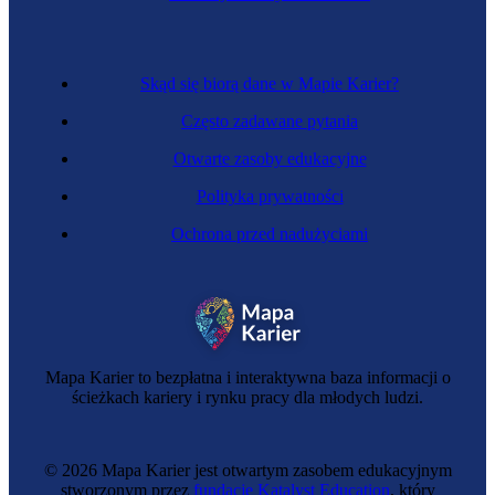
Skąd się biorą dane w Mapie Karier?
Często zadawane pytania
Otwarte zasoby edukacyjne
Polityka prywatności
Ochrona przed nadużyciami
Spawaczka
Mapa Karier to bezpłatna i interaktywna baza informacji o
ścieżkach kariery i rynku pracy dla młodych ludzi.
© 2026 Mapa Karier jest otwartym zasobem edukacyjnym
stworzonym przez
fundację Katalyst Education
, który