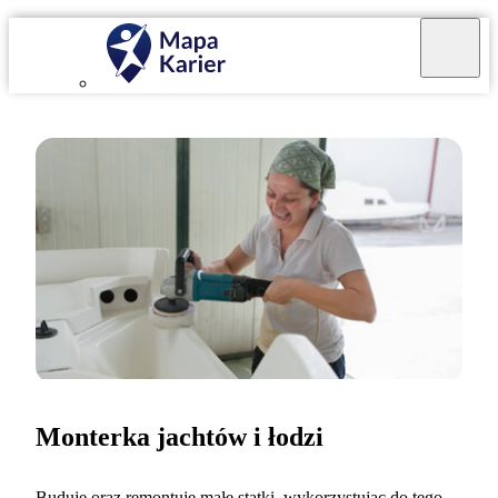
Monterka jachtów i łodzi
Buduję oraz remontuję małe statki, wykorzystując do tego