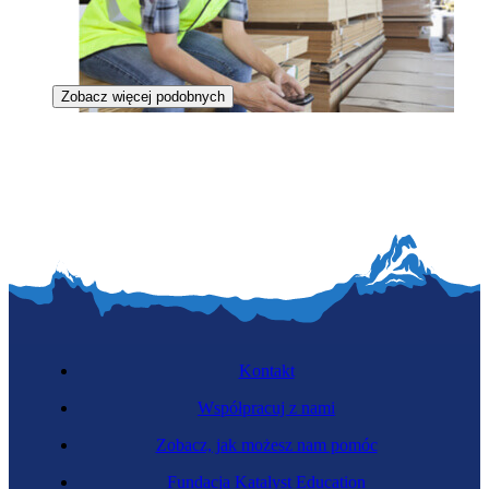
Zobacz więcej podobnych
Tartaczniczka
Kontakt
Współpracuj z nami
Zobacz, jak możesz nam pomóc
Kowalicha
Fundacja Katalyst Education