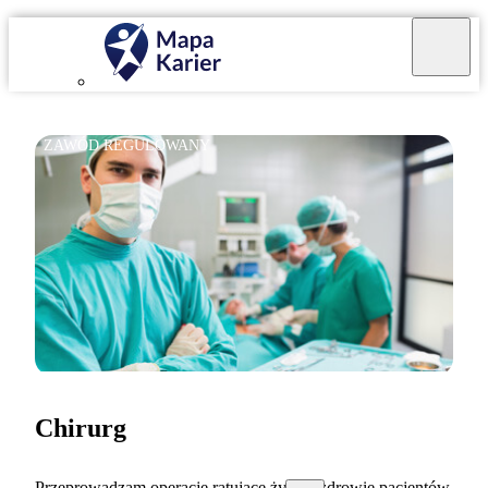
ZAWÓD REGULOWANY
Chirurg
Przeprowadzam operacje ratujące życie i zdrowie pacjentów.