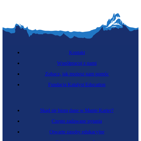
Lekarz medycyny pracy
Kontakt
Współpracuj z nami
Zobacz, jak możesz nam pomóc
Fundacja Katalyst Education
Zawód regulowany
Protetyk
Skąd się biorą dane w Mapie Karier?
Często zadawane pytania
Otwarte zasoby edukacyjne