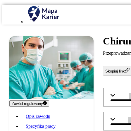
Chiru
Przeprowadzam 
Skopiuj link
biologia
Zawód regulowany
Opis zawodu
chemia
Specyfika pracy