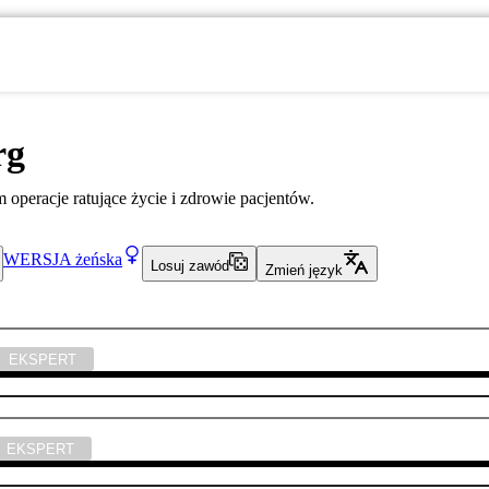
rg
operacje ratujące życie i zdrowie pacjentów.
WERSJA
żeńska
Losuj zawód
Zmień język
EKSPERT
EKSPERT