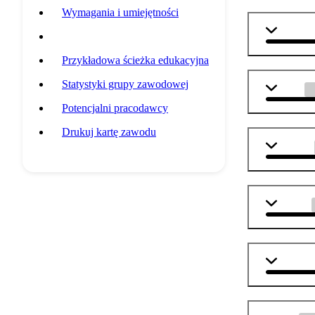
Wymagania i umiejętności
matemat
Przedmioty szkolne
Przykładowa ścieżka edukacyjna
Statystyki grupy zawodowej
fizyka
Potencjalni pracodawcy
Drukuj kartę zawodu
technika
j. polski
j. angiel