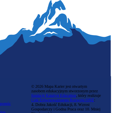
© 2026 Mapa Karier jest otwartym
zasobem edukacyjnym stworzonym przez
fundację Katalyst Education
, który realizuje
Cele Zrównoważonego Rozwoju ONZ
:
 pomóc
4. Dobra Jakość Edukacji, 8. Wzrost
Gospodarczy i Godna Praca oraz 10. Mniej
tion