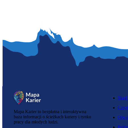
Skąd 
Częst
Mapa Karier to bezpłatna i interaktywna
baza informacji o ścieżkach kariery i rynku
Otwar
pracy dla młodych ludzi.
Polit