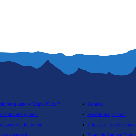
się biorą dane w Mapie Karier?
Kontakt
o zadawane pytania
Współpracuj z nami
te zasoby edukacyjne
Zobacz, jak możesz nam
yka prywatności
Fundacja Katalyst Educa