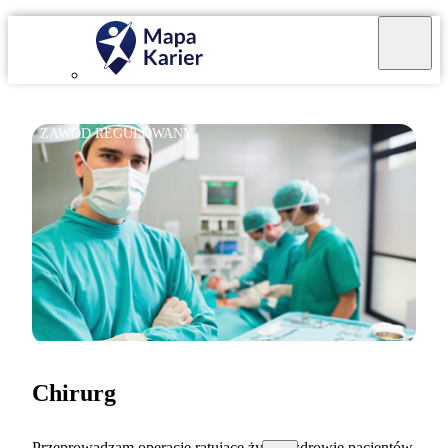
ZAWÓD REGULOWANY
Chirurg
Przeprowadzam operacje ratujące życie i zdrowie pacjentów.