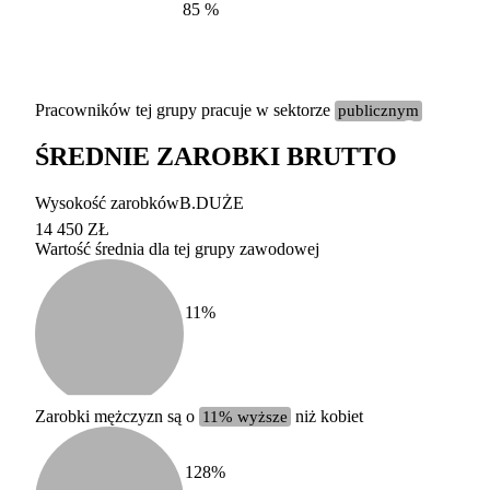
85
%
Pracowników tej grupy pracuje w sektorze
publicznym
ŚREDNIE ZAROBKI BRUTTO
Etykieta
Zakres wart
Wysokość zarobków
B.DUŻE
b. duży
powyżej 200 tysięcy za
14 450 ZŁ
Wartość średnia dla tej grupy zawodowej
duży
100-200 tysięcy zatrud
średni
20-100 tysięcy zatrudn
mały
5-20 tysięcy zatrudnion
c
11
%
miesięczne 
b. mały
poniżej 5 tysięcy zatru
uśrednione
do której 
Urzędu Sta
Zarobki mężczyzn są o
11% wyższe
niż kobiet
według zaw
128
%