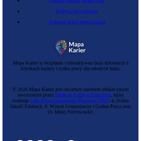
Otwarte zasoby edukacyjne
Polityka prywatności
Ochrona przed nadużyciami
Mapa Karier to bezpłatna i interaktywna baza informacji o
ścieżkach kariery i rynku pracy dla młodych ludzi.
© 2026 Mapa Karier jest otwartym zasobem edukacyjnym
stworzonym przez
fundację Katalyst Education
, który
realizuje
Cele Zrównoważonego Rozwoju ONZ
: 4. Dobra
Jakość Edukacji, 8. Wzrost Gospodarczy i Godna Praca oraz
10. Mniej Nierówności.