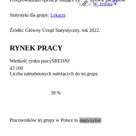
W.
żeńska
Statystyki dla grupy:
Lekarze
Źródło: Główny Urząd Statystyczny, rok 2022.
RYNEK PRACY
Wielkość rynku pracy
ŚREDNI
43 100
Liczba zatrudnionych należących do tej grupy
Struktur
według zawodów, 2022
39
%
Pracowników tej grupy w Polsce to
mężczyźni