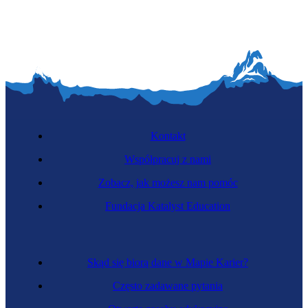
Kontakt
Współpracuj z nami
Zobacz, jak możesz nam pomóc
Fundacja Katalyst Education
Skąd się biorą dane w Mapie Karier?
Często zadawane pytania