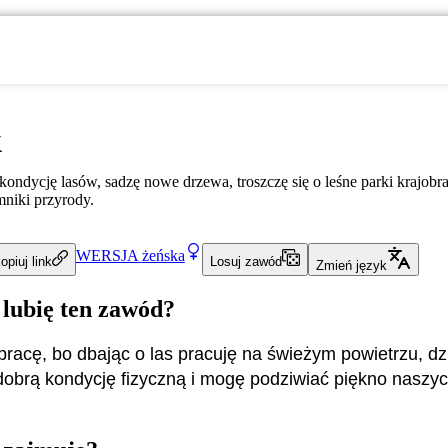
k
ondycję lasów, sadzę nowe drzewa, troszczę się o leśne parki krajobr
mniki przyrody.
WERSJA
żeńska
opiuj link
Losuj zawód
Zmień język
 lubię ten zawód?
pracę, bo dbając o las pracuję na świeżym powietrzu, d
obrą kondycję fizyczną i mogę podziwiać piękno naszych