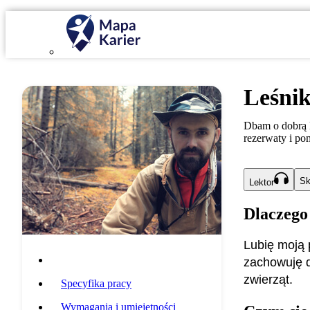
Leśni
Dbam o dobrą k
rezerwaty i po
Sk
Lektor
Dlaczego
Lubię moją 
Opis zawodu
zachowuję d
zwierząt.
Specyfika pracy
Wymagania i umiejętności