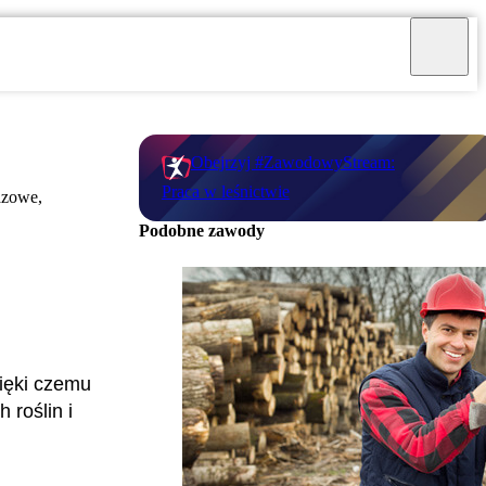
Obejrzyj #ZawodowyStream:
Praca w leśnictwie
azowe,
Podobne zawody
zięki czemu
 roślin i