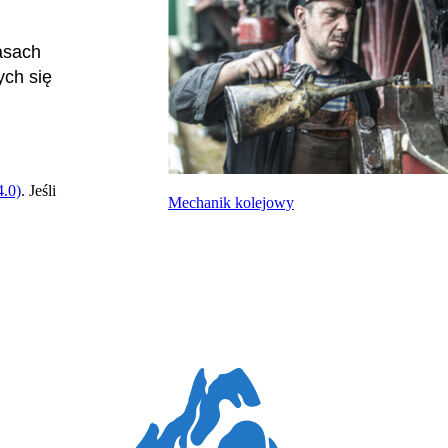
asach
ych się
.0)
. Jeśli
Mechanik kolejowy