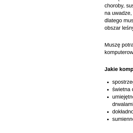
choroby, su
na uwadze, 
dlatego mus
obszar leśn
Muszę potra
komputerow
Jakie komp
spostrz
świetna 
umiejętn
drwalami
dokładn
sumienn