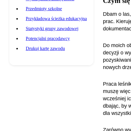
Czym się
Przedmioty szkolne
Dbam o las,
Przykładowa ścieżka edukacyjna
prac. Kieru
dokumentacj
Statystyki grupy zawodowej
Potencjalni pracodawcy
Do moich ob
Drukuj kartę zawodu
decyzji o w
pozyskiwani
nowych dr
Praca leśni
muszę więc 
wcześniej i
dbając, by 
dla wszystk
Zarówno wy