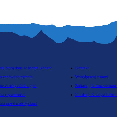
się biorą dane w Mapie Karier?
Kontakt
o zadawane pytania
Współpracuj z nami
te zasoby edukacyjne
Zobacz, jak możesz nam
yka prywatności
Fundacja Katalyst Educa
na przed nadużyciami