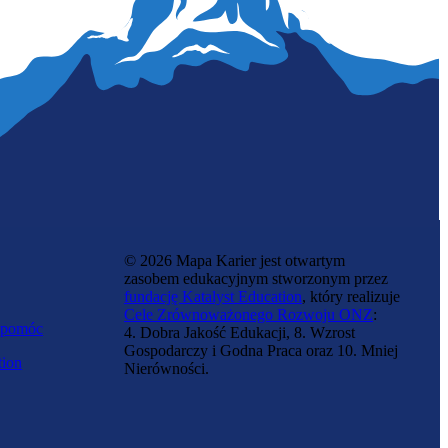
© 2026 Mapa Karier jest otwartym
zasobem edukacyjnym stworzonym przez
fundację Katalyst Education
, który realizuje
Cele Zrównoważonego Rozwoju ONZ
:
 pomóc
4. Dobra Jakość Edukacji, 8. Wzrost
Gospodarczy i Godna Praca oraz 10. Mniej
tion
Nierówności.