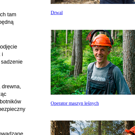
Drwal
ych tam
zbędną
odjęcie
 i
 sadzenie
a drewna,
ząc
obotników
Operator maszyn leśnych
 bezpieczny
rowadzane