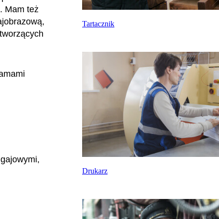
o. Mam też
rajobrazową,
Tartacznik
 tworzących
gramami
 gajowymi,
Drukarz