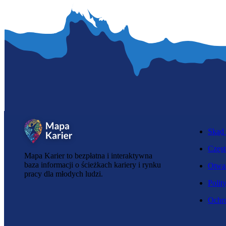
Skąd 
Częst
Mapa Karier to bezpłatna i interaktywna
baza informacji o ścieżkach kariery i rynku
Otwar
pracy dla młodych ludzi.
Polit
Ochro