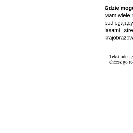
Gdzie mog
Mam wiele m
podlegający
lasami i str
krajobrazow
Tekst udostę
chcesz go r