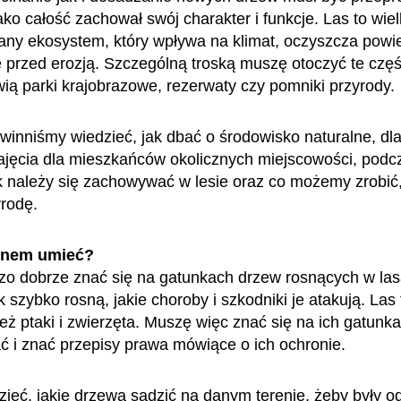
jako całość zachował swój charakter i funkcje. Las to wiel
ny ekosystem, który wpływa na klimat, oczyszcza powie
ę przed erozją. Szczególną troską muszę otoczyć te częś
wią parki krajobrazowe, rezerwaty czy pomniki przyrody.
inniśmy wiedzieć, jak dbać o środowisko naturalne, dl
jęcia dla mieszkańców okolicznych miejscowości, podc
ak należy się zachowywać w lesie oraz co możemy zrobić
yrodę.
enem umieć?
o dobrze znać się na gatunkach drzew rosnących w las
k szybko rosną, jakie choroby i szkodniki je atakują. Las 
 też ptaki i zwierzęta. Muszę więc znać się na ich gatunk
 i znać przepisy prawa mówiące o ich ochronie.
ieć, jakie drzewa sadzić na danym terenie, żeby były o