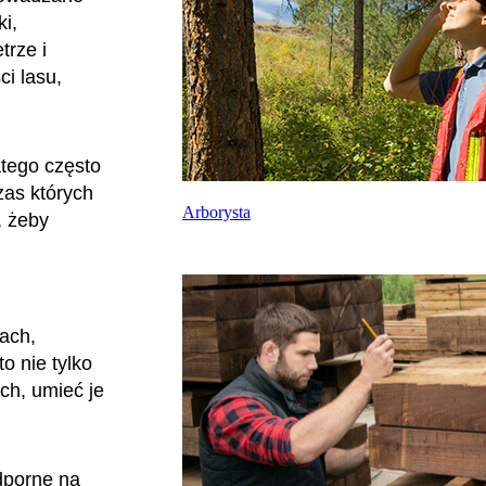
ki,
trze i
ci lasu,
atego często
zas których
Arborysta
, żeby
ach,
to nie tylko
ach, umieć je
dporne na