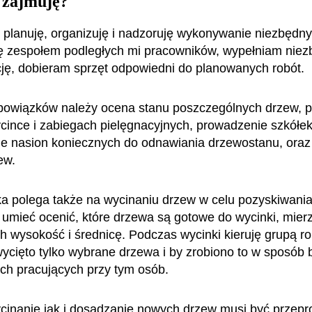
 zajmuję?
 planuję, organizuję i nadzoruję wykonywanie niezbędn
ję zespołem podległych mi pracowników, wypełniam nie
ę, dobieram sprzęt odpowiedni do planowanych robót.
owiązków należy ocena stanu poszczególnych drzew, p
ycince i zabiegach pielęgnacyjnych, prowadzenie szkółek
e nasion koniecznych do odnawiania drzewostanu, oraz
zew.
ka polega także na wycinaniu drzew w celu pozyskiwani
umieć ocenić, które drzewa są gotowe do wycinki, mier
ch wysokość i średnicę. Podczas wycinki kieruję grupą r
wycięto tylko wybrane drzewa i by zrobiono to w sposób
ich pracujących przy tym osób.
cinanie jak i dosadzanie nowych drzew musi być przep