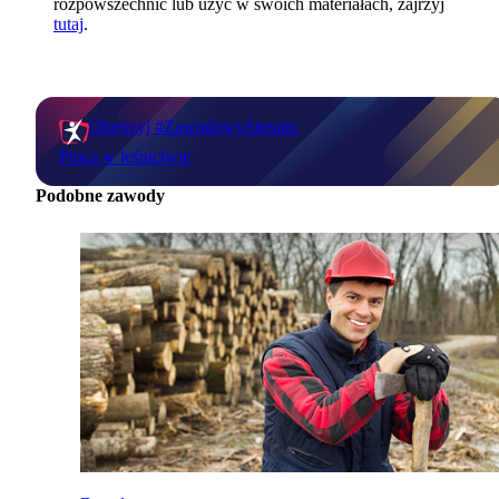
rozpowszechnić lub użyć w swoich materiałach, zajrzyj
tutaj
.
Obejrzyj #ZawodowyStream:
Praca w leśnictwie
Podobne zawody