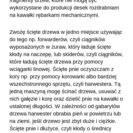
fragmenty drzew, które nie mogą być
wykorzystane do produkcji desek rozdrabniam
na kawałki rębarkami mechanicznymi.
Zwożę ścięte drzewa w jedno miejsce używając
do tego np. forwarderów, czyli ciągników
wyposażonych w żuraw, który ładuje ścięte
kłody na naczepę, lub skiderów, czyli ciągników,
które ładują ścięte drzewa przy pomocy
wciągarki linowej. Ścięte pnie oczyszczam z
kory np. przy pomocy korowarki albo bardziej
wszechstronnego sprzętu, czyli harwestera. Tą
jedną maszyną mogę ścinać drzewa, usuwać z
nich gałęzie i korę oraz dzielić pnie na kawałki o
ustalonej długości. W zależności od gabarytów
drzewa harwester obrabia pień w powietrzu lub
na ziemi, jeśli drzewo jest zbyt duże i ciężkie.
Ścięte pnie i dłużyce, czyli kłody o średnicy