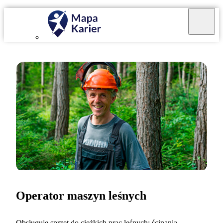
Operator maszyn leśnych
Obsługuję sprzęt do ciężkich prac leśnych: ścinania,