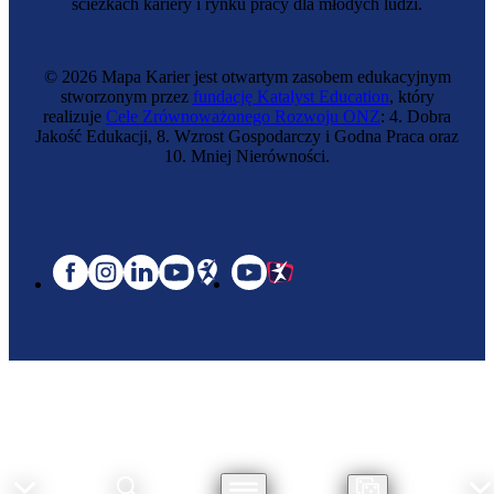
ścieżkach kariery i rynku pracy dla młodych ludzi.
© 2026 Mapa Karier jest otwartym zasobem edukacyjnym
stworzonym przez
fundację Katalyst Education
, który
realizuje
Cele Zrównoważonego Rozwoju ONZ
: 4. Dobra
Jakość Edukacji, 8. Wzrost Gospodarczy i Godna Praca oraz
10. Mniej Nierówności.