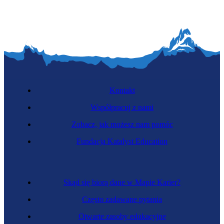
Kontakt
Współpracuj z nami
Zobacz, jak możesz nam pomóc
Fundacja Katalyst Education
Skąd się biorą dane w Mapie Karier?
Często zadawane pytania
Otwarte zasoby edukacyjne