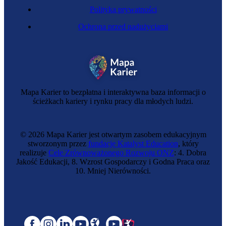
Polityka prywatności
Ochrona przed nadużyciami
Mapa Karier to bezpłatna i interaktywna baza informacji o
ścieżkach kariery i rynku pracy dla młodych ludzi.
© 2026 Mapa Karier jest otwartym zasobem edukacyjnym
stworzonym przez
fundację Katalyst Education
, który
realizuje
Cele Zrównoważonego Rozwoju ONZ
: 4. Dobra
Jakość Edukacji, 8. Wzrost Gospodarczy i Godna Praca oraz
10. Mniej Nierówności.