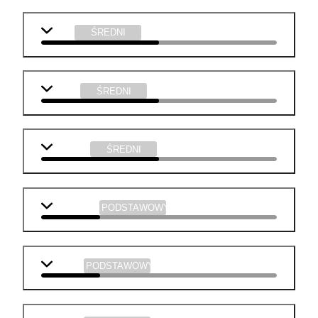
WOS
ŚREDNI
fizyka
ŚREDNI
technika
ŚREDNI
j. angielski
PODSTAWOWY
historia
PODSTAWOWY