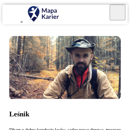
Leśnik
Dbam o dobrą kondycję lasów, sadzę nowe drzewa, troszczę