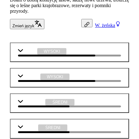
się o leśne parki krajobrazowe, rezerwaty i pomniki
przyrody.
W.
żeńska
Zmień język
biologia
WYSOKI
geografia
WYSOKI
matematyka
ŚREDNI
j. polski
ŚREDNI