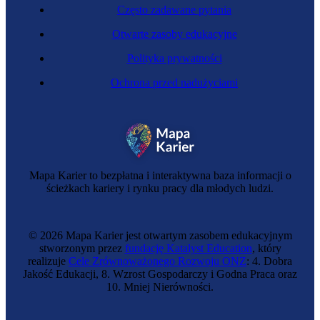
Często zadawane pytania
Otwarte zasoby edukacyjne
Polityka prywatności
Ochrona przed nadużyciami
Cieśla szalunkowa
Mapa Karier to bezpłatna i interaktywna baza informacji o
ścieżkach kariery i rynku pracy dla młodych ludzi.
© 2026 Mapa Karier jest otwartym zasobem edukacyjnym
stworzonym przez
fundację Katalyst Education
, który
realizuje
Cele Zrównoważonego Rozwoju ONZ
: 4. Dobra
Jakość Edukacji, 8. Wzrost Gospodarczy i Godna Praca oraz
10. Mniej Nierówności.