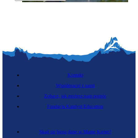
Techniczka turbin wiatrowych
Kontakt
Współpracuj z nami
Zobacz, jak możesz nam pomóc
Monterka zabudowy
Fundacja Katalyst Education
Skąd się biorą dane w Mapie Karier?