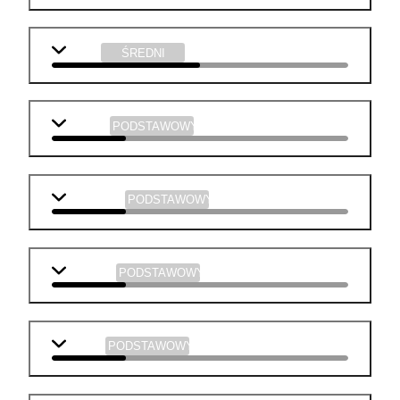
fizyka
ŚREDNI
j. polski
PODSTAWOWY
j. angielski
PODSTAWOWY
geografia
PODSTAWOWY
historia
PODSTAWOWY