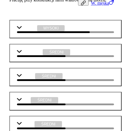
W.
męska
technika
WYSOKI
matematyka
ŚREDNI
biologia
ŚREDNI
WOS
ŚREDNI
chemia
ŚREDNI