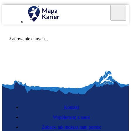
Mapa Karier v 4.0.0
Ładowanie danych...
Kontakt
Współpracuj z nami
Zobacz, jak możesz nam pomóc