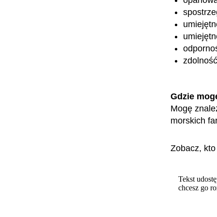
spostrz
umiejętn
umiejętn
odpornoś
zdolnoś
Gdzie mog
Mogę znaleź
morskich fa
Zobacz, kto
Tekst udostę
chcesz go r