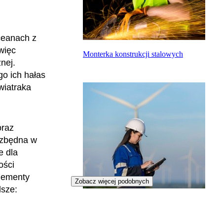
ceanach z
 więc
Monterka konstrukcji stalowych
nej.
go ich hałas
wiatraka
oraz
ezbędna w
e dla
ości
elementy
Zobacz więcej podobnych
lsze:
Techniczka turbin wiatrowych