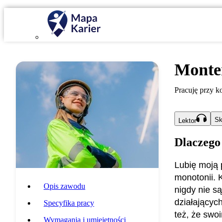
Monte
Pracuję przy k
Sk
Lektor
Dlaczego
Lubię moją 
monotonii. 
Opis zawodu
nigdy nie s
działającyc
Specyfika pracy
też, że swo
Wymagania i umiejętności