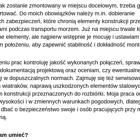
ak zostanie zmontowany w miejscu docelowym, trzeba 
rtować. Do moich obowiązków należy m.in. dobieranie
h zabezpieczeń, które chronią elementy konstrukcji prz
mi podczas transportu morzem. Już na miejscu trwale ł
e elementy, ale najpierw wstępnie je mocuję i ustawiam
 położeniu, aby zapewnić stabilność i dokładność mont
niu prac kontroluję jakość wykonanych połączeń, spra
dokumentacją projektową oraz oceniam, czy ewentualne
ę w dopuszczalnych normach. Zajmuję się też serwiso
h wiatraków, naprawą uszkodzonych elementów stalowy
konstrukcji przeznaczonych do rozbiórki. Moja praca 
 wysokości i w zmiennych warunkach pogodowych, dlat
 dbać o bezpieczeństwo swoje i osób pracujących przy
ną.
am umieć?