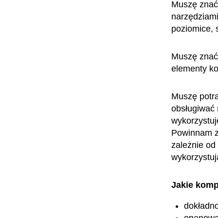
Muszę znać 
narzędziami
poziomice, 
Muszę znać 
elementy ko
Muszę potra
obsługiwać 
wykorzystuj
Powinnam zn
zależnie od
wykorzystuj
Jakie komp
dokładn
opanowa