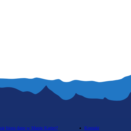
się biorą dane w Mapie Karier?
Kontakt