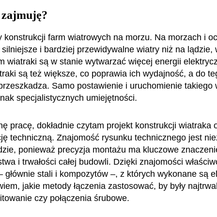
 zajmuję?
y konstrukcji farm wiatrowych na morzu. Na morzach i o
 silniejsze i bardziej przewidywalne wiatry niż na lądzie,
 wiatraki są w stanie wytwarzać więcej energii elektrycz
traki są też większe, co poprawia ich wydajność, a do te
przeszkadza. Samo postawienie i uruchomienie takiego 
ak specjalistycznych umiejętności.
ę pracę, dokładnie czytam projekt konstrukcji wiatraka 
ę techniczną. Znajomość rysunku technicznego jest ni
zie, ponieważ precyzja montażu ma kluczowe znaczeni
twa i trwałości całej budowli. Dzięki znajomości właściw
– głównie stali i kompozytów –, z których wykonane są 
 wiem, jakie metody łączenia zastosować, by były najtrwa
itowanie czy połączenia śrubowe.