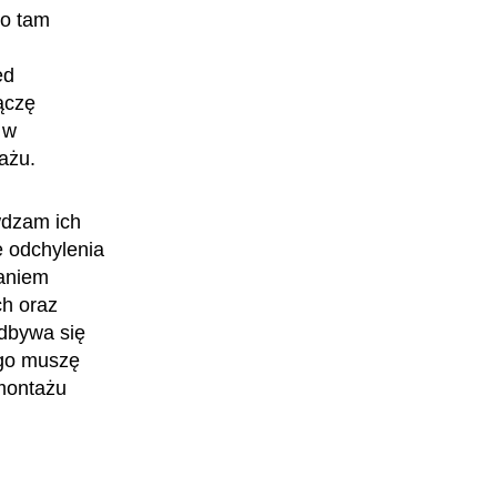
go tam
ed
ączę
 w
ażu.
wdzam ich
 odchylenia
waniem
Monterka zabudowy
ch oraz
odbywa się
ego muszę
 montażu