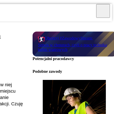
h
Obejrzyj #ZawodowyStream:
Serwis w chmurach, czyli o pracy technika
turbin wiatrowych
Potencjalni pracodawcy
Podobne zawody
w niej
 miejscu
danie
akcji. Czuję