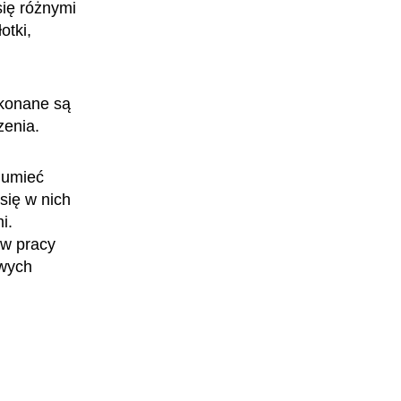
ię różnymi
otki,
ykonane są
Cieśla szalunkowa
zenia.
 umieć
się w nich
i.
 w pracy
owych
Mechaniczka górnicza