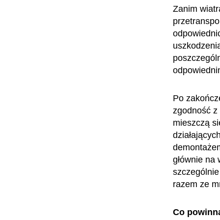
Zanim wiatr
przetranspo
odpowiednic
uszkodzenia
poszczególn
odpowiednim
Po zakończe
zgodność z 
mieszczą si
działającyc
demontażem 
głównie na
szczególnie
razem ze m
Co powinn