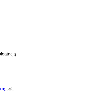
loatacją
Maszynistka doku
.0)
. Jeśli