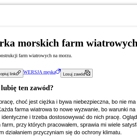
rka morskich farm wiatrowyc
onstrukcji farm wiatrowych na morzu.
WERSJA
męska
opiuj link
Losuj zawód
 lubię ten zawód?
pracę, choć jest ciężka i bywa niebezpieczna, bo nie ma 
Każda farma wiatrowa to nowe wyzwanie, bo warunki na
ą identyczne i trzeba dostosowywać do nich pracę. Oglą
h farm, przy których pracowałem, sprawia mi wiele satysf
im działaniem przyczyniam się do ochrony klimatu.