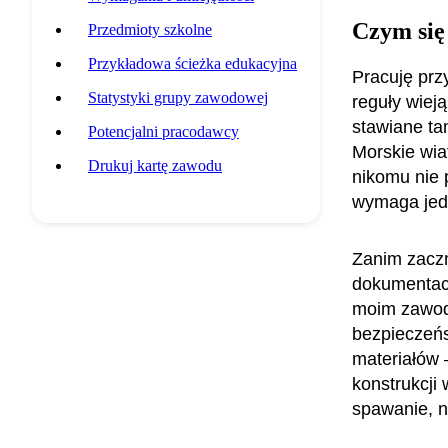
Czym się
Przedmioty szkolne
Przykładowa ścieżka edukacyjna
Pracuję prz
Statystyki grupy zawodowej
reguły wieją
stawiane tam
Potencjalni pracodawcy
Morskie wia
Drukuj kartę zawodu
nikomu nie 
wymaga jedn
Zanim zaczn
dokumentacj
moim zawod
bezpieczeńs
materiałów 
konstrukcji
spawanie, n