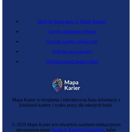
Skąd się biorą dane w Mapie Karier?
Często zadawane pytania
Otwarte zasoby edukacyjne
Polityka prywatności
Ochrona przed nadużyciami
Sztukatorka
Mapa Karier to bezpłatna i interaktywna baza informacji o
ścieżkach kariery i rynku pracy dla młodych ludzi.
© 2026 Mapa Karier jest otwartym zasobem edukacyjnym
stworzonym przez
fundację Katalyst Education
, który