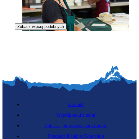
Zobacz więcej podobnych
Operatorka procesów introligatorskich
Kontakt
Współpracuj z nami
Zobacz, jak możesz nam pomóc
Ślusarka
Fundacja Katalyst Education