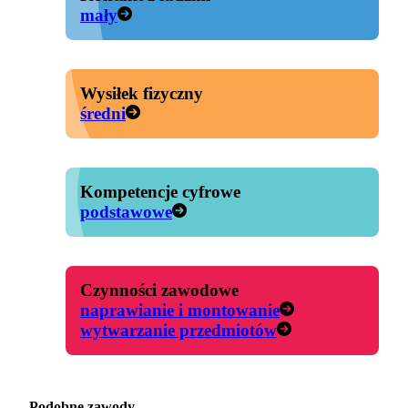
mały
Wysiłek fizyczny
średni
Kompetencje cyfrowe
podstawowe
Czynności zawodowe
naprawianie i montowanie
wytwarzanie przedmiotów
Podobne zawody