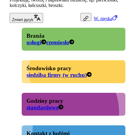
kolczyki, łańcuszki, broszki.
W.
męska
Zmień język
Branża
usługi
rzemiosło
Środowisko pracy
siedziba firmy (w ruchu)
Godziny pracy
standardowe
Kontakt z ludźmi