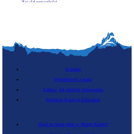
Zawód przyszłości
Kreator wrażeń
Kontakt
Współpracuj z nami
Zobacz, jak możesz nam pomóc
Zawód przyszłości
Fundacja Katalyst Education
Terapeuta robotów
Skąd się biorą dane w Mapie Karier?