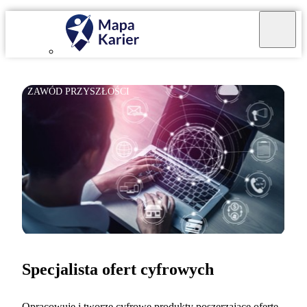
ZAWÓD PRZYSZŁOŚCI
Specjalista ofert cyfrowych
Opracowuję i tworzę cyfrowe produkty poszerzające ofertę