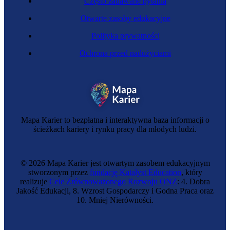
Często zadawane pytania
Otwarte zasoby edukacyjne
Polityka prywatności
Ochrona przed nadużyciami
Zawód przyszłości
Projektant hybrydowej rzeczywistości
Mapa Karier to bezpłatna i interaktywna baza informacji o
ścieżkach kariery i rynku pracy dla młodych ludzi.
© 2026 Mapa Karier jest otwartym zasobem edukacyjnym
stworzonym przez
fundację Katalyst Education
, który
realizuje
Cele Zrównoważonego Rozwoju ONZ
: 4. Dobra
Jakość Edukacji, 8. Wzrost Gospodarczy i Godna Praca oraz
10. Mniej Nierówności.