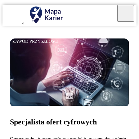
ZAWÓD PRZYSZŁOŚCI
Specjalista ofert cyfrowych
Opracowuję i tworzę cyfrowe produkty poszerzające ofertę