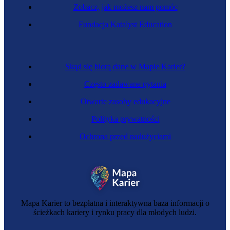
Zobacz, jak możesz nam pomóc
Zawód przyszłości
Fundacja Katalyst Education
Terapeuta robotów
Skąd się biorą dane w Mapie Karier?
Często zadawane pytania
Otwarte zasoby edukacyjne
Polityka prywatności
Ochrona przed nadużyciami
Zawód przyszłości
Projektant hybrydowej rzeczywistości
Mapa Karier to bezpłatna i interaktywna baza informacji o
ścieżkach kariery i rynku pracy dla młodych ludzi.