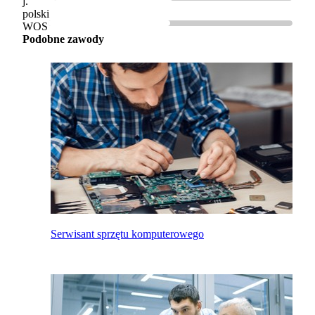
j.
polski
WOS
Podobne zawody
Serwisant sprzętu komputerowego