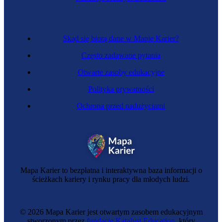
Skąd się biorą dane w Mapie Karier?
Często zadawane pytania
Otwarte zasoby edukacyjne
Polityka prywatności
Ochrona przed nadużyciami
Mapa Karier to bezpłatna i interaktywna baza informacji o
ścieżkach kariery i rynku pracy dla młodych ludzi.
© 2026 Mapa Karier jest otwartym zasobem edukacyjnym
stworzonym przez
fundację Katalyst Education
, który