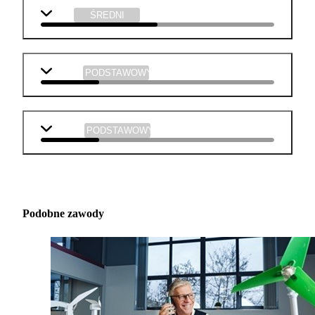
WOS
ŚREDNI
historia
PODSTAWOWY
muzyka
PODSTAWOWY
Podobne zawody