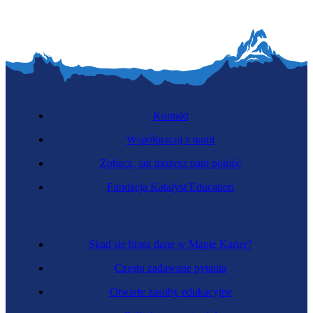
Kontakt
Współpracuj z nami
Zobacz, jak możesz nam pomóc
Fundacja Katalyst Education
Skąd się biorą dane w Mapie Karier?
Często zadawane pytania
Otwarte zasoby edukacyjne