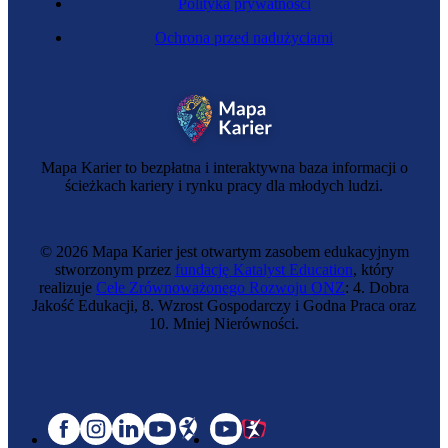
Polityka prywatności
Ochrona przed nadużyciami
Mapa Karier to bezpłatna i interaktywna baza informacji o
ścieżkach kariery i rynku pracy dla młodych ludzi.
© 2026 Mapa Karier jest otwartym zasobem edukacyjnym
stworzonym przez
fundację Katalyst Education
, który
realizuje
Cele Zrównoważonego Rozwoju ONZ
: 4. Dobra
Jakość Edukacji, 8. Wzrost Gospodarczy i Godna Praca oraz
10. Mniej Nierówności.