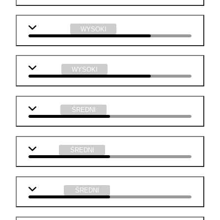
informatyka
WYSOKI
plastyka
WYSOKI
j. polski
ŚREDNI
biologia
ŚREDNI
geografia
ŚREDNI