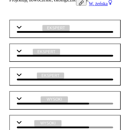
W.
żeńska
matematyka
EKSPERT
fizyka
EKSPERT
technika
EKSPERT
j. angielski
WYSOKI
chemia
WYSOKI