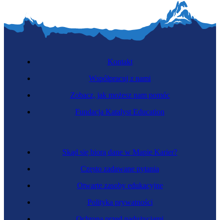
Kontakt
Współpracuj z nami
Zobacz, jak możesz nam pomóc
Fundacja Katalyst Education
Skąd się biorą dane w Mapie Karier?
Często zadawane pytania
Otwarte zasoby edukacyjne
Polityka prywatności
Ochrona przed nadużyciami