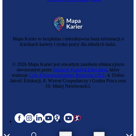
Mapa Karier to bezpłatna i interaktywna baza informacji o
ścieżkach kariery i rynku pracy dla młodych ludzi.
© 2026 Mapa Karier jest otwartym zasobem edukacyjnym
stworzonym przez
fundację Katalyst Education
, który
realizuje
Cele Zrównoważonego Rozwoju ONZ
: 4. Dobra
Jakość Edukacji, 8. Wzrost Gospodarczy i Godna Praca oraz
10. Mniej Nierówności.