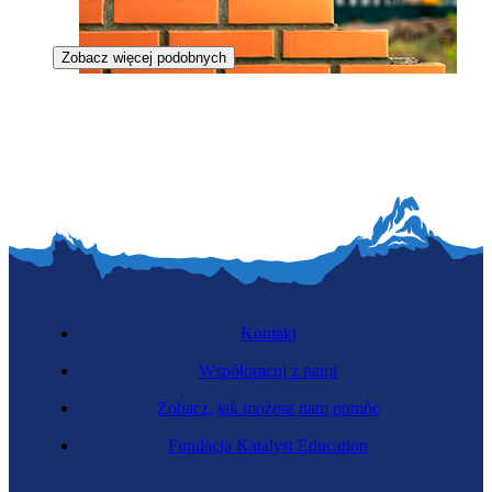
Zobacz więcej podobnych
Murarz-tynkarz
Kontakt
Współpracuj z nami
Zobacz, jak możesz nam pomóc
Monter konstrukcji stalowych
Fundacja Katalyst Education