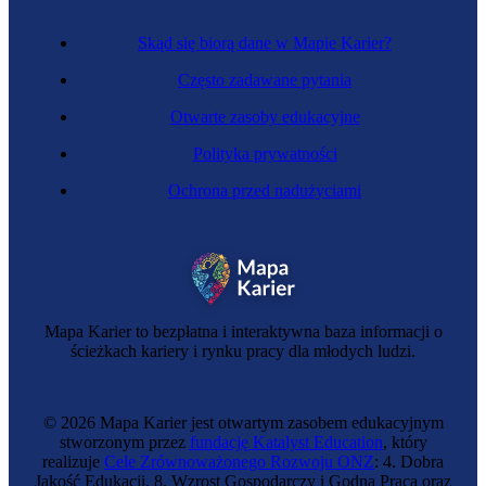
Skąd się biorą dane w Mapie Karier?
Często zadawane pytania
Otwarte zasoby edukacyjne
Polityka prywatności
Ochrona przed nadużyciami
Betoniarz-zbrojarz
Mapa Karier to bezpłatna i interaktywna baza informacji o
ścieżkach kariery i rynku pracy dla młodych ludzi.
© 2026 Mapa Karier jest otwartym zasobem edukacyjnym
stworzonym przez
fundację Katalyst Education
, który
realizuje
Cele Zrównoważonego Rozwoju ONZ
: 4. Dobra
Jakość Edukacji, 8. Wzrost Gospodarczy i Godna Praca oraz