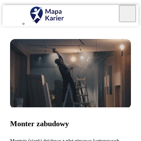
Monter zabudowy
Montuję ścianki działowe z płyt gipsowo-kartonowych,