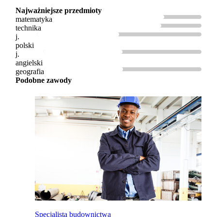
Najważniejsze przedmioty
matematyka
technika
j.
polski
j.
angielski
geografia
Podobne zawody
Specjalista budownictwa