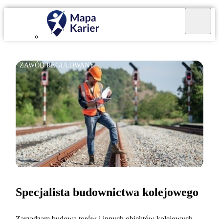
ZAWÓD REGULOWANY
Specjalista budownictwa kolejowego
Zarządzam budową torów i innych obiektów kolejowych