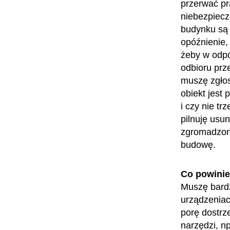
przerwać pr
niebezpiecz
budynku są 
opóźnienie,
żeby w odp
odbioru pr
muszę zgłos
obiekt jest
i czy nie tr
pilnuję usu
zgromadzone
budowę.
Co powini
Muszę bardz
urządzeniac
porę dostrz
narzędzi, n