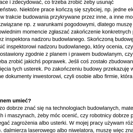
ace i zdecydować, co trzeba zrobić żeby usunąć
eństwo. Niektóre prace kończą się szybciej, np. jedne e
w trakcie budowania przykrywane przez inne, a inne m
 związane np. z warunkami pogodowymi, dlatego muszę 
owiednim momencie zgłaszać zakończenie konkretnych 
zez inspektora nadzoru budowlanego. Skończoną budowę
ić inspektorowi nadzoru budowlanego, który ocenia, cz
 postawiony zgodnie z planem i prawem budowlanym, czy 
zeba zrobić jakichś poprawek. Jeśli coś zostało zbudowan
nięcia tych usterek. Po zakończeniu budowy przekazuję 
 dokumenty inwestorowi, czyli osobie albo firmie, która 
enem umieć?
o dobrze znać się na technologiach budowlanych, mater
h i maszynach, żeby móc ocenić, czy robotnicy dobrze p
egać zagrożenia albo usterki. W mojej pracy używam ró
p. dalmierza laserowego albo niwelatora, muszę więc zna