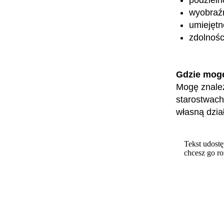
wyobraźn
umiejęt
zdolnośc
Gdzie mog
Mogę znaleź
starostwach
własną dzia
Tekst udostę
chcesz go r