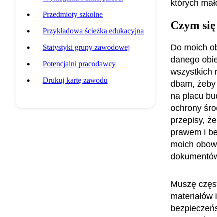
których mało
Przedmioty szkolne
Czym się
Przykładowa ścieżka edukacyjna
Do moich ob
Statystyki grupy zawodowej
danego obie
Potencjalni pracodawcy
wszystkich 
Drukuj kartę zawodu
dbam, żeby 
na placu b
ochrony śro
przepisy, ż
prawem i be
moich obowi
dokumentów,
Muszę częst
materiałów 
bezpieczeńs