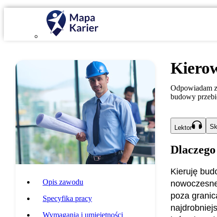
Kiero
Odpowiadam za
budowy przebie
Sk
Lektor
Dlaczego
Kieruję bud
Opis zawodu
nowoczesne
poza granic
Specyfika pracy
najdrobniej
Wymagania i umiejętności