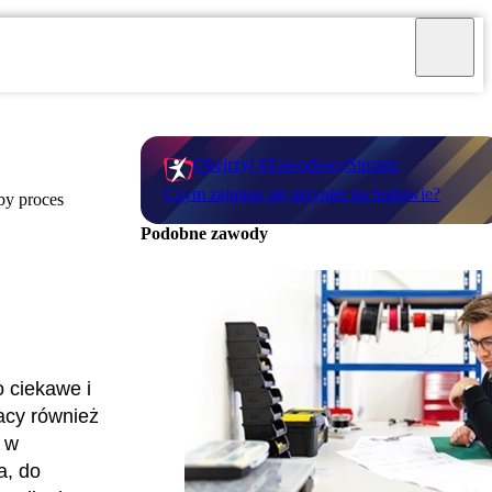
Obejrzyj #ZawodowyStream:
Czym zajmuje się inżynier na budowie?
by proces
Podobne zawody
 ciekawe i
acy również
 w
a, do