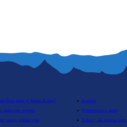
się biorą dane w Mapie Karier?
Kontakt
o zadawane pytania
Współpracuj z nami
te zasoby edukacyjne
Zobacz, jak możesz nam