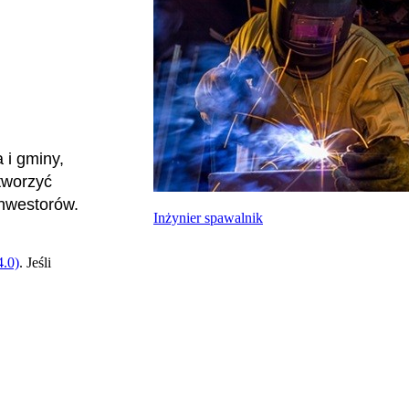
 i gminy,
tworzyć
inwestorów.
Inżynier spawalnik
.0)
. Jeśli