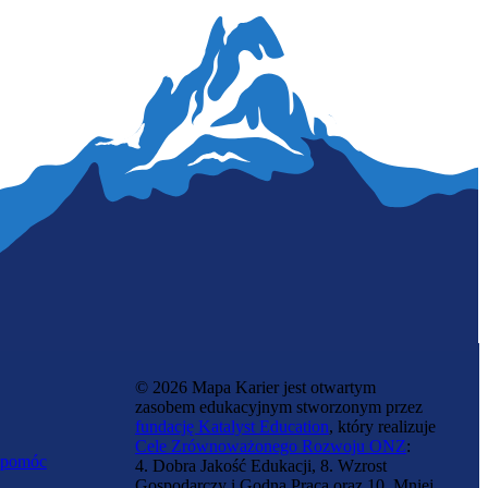
© 2026 Mapa Karier jest otwartym
zasobem edukacyjnym stworzonym przez
fundację Katalyst Education
, który realizuje
Cele Zrównoważonego Rozwoju ONZ
:
 pomóc
4. Dobra Jakość Edukacji, 8. Wzrost
Gospodarczy i Godna Praca oraz 10. Mniej