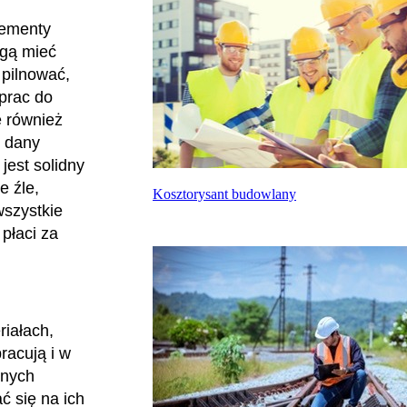
lementy
ogą mieć
pilnować,
prac do
 również
y dany
jest solidny
e źle,
Kosztorysant budowlany
wszystkie
płaci za
iałach,
racują i w
żnych
ć się na ich