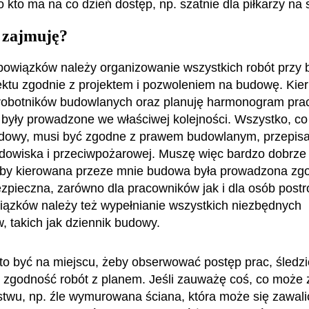
 kto ma na co dzień dostęp, np. szatnie dla piłkarzy na 
 zajmuję?
owiązków należy organizowanie wszystkich robót przy
ktu zgodnie z projektem i pozwoleniem na budowę. Kier
robotników budowlanych oraz planuję harmonogram prac,
były prowadzone we właściwej kolejności. Wszystko, co 
udowy, musi być zgodne z prawem budowlanym, przepis
dowiska i przeciwpożarowej. Muszę więc bardzo dobrze 
eby kierowana przeze mnie budowa była prowadzona zgo
zpieczna, zarówno dla pracowników jak i dla osób post
ązków należy też wypełnianie wszystkich niezbędnych
 takich jak dziennik budowy.
o być na miejscu, żeby obserwować postęp prac, śledzi
i zgodność robót z planem. Jeśli zauważę coś, co może
twu, np. źle wymurowana ściana, która może się zawal