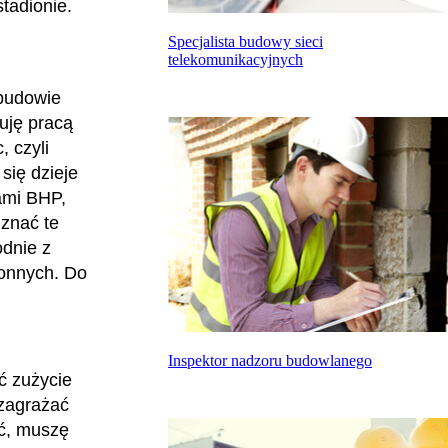
stadionie.
Specjalista budowy sieci
telekomunikacyjnych
 budowie
uję pracą
 czyli
się dzieje
ami BHP,
znać te
dnie z
ronnych. Do
Inspektor nadzoru budowlanego
ć zużycie
 zagrażać
ić, muszę