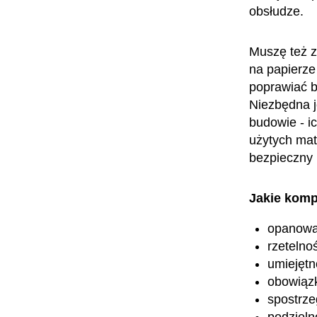
obsłudze.
Muszę też z
na papierze
poprawiać bł
Niezbędna j
budowie - i
użytych mat
bezpieczny i
Jakie komp
opanowa
rzetelno
umiejętn
obowiąz
spostrz
podzieln