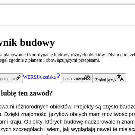
wnik budowy
 planowanie i koordynację budowy różnych obiektów. Dbam o to, że
gał zgodnie z planem i obowiązującymi przepisami.
WERSJA
żeńska
opiuj link
Losuj zawód
Zmień język
 lubię ten zawód?
owami różnorodnych obiektów. Projekty są często bardzo
. Dzięki znajomości języków obcych mam możliwość pr
ami kraju. Obiekty, których budowę nadzorowałem znam
szych szczegółach i wiem, jak wyglądają nawet te miejsc