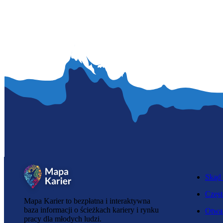
Skąd 
Częst
Mapa Karier to bezpłatna i interaktywna
baza informacji o ścieżkach kariery i rynku
Otwar
pracy dla młodych ludzi.