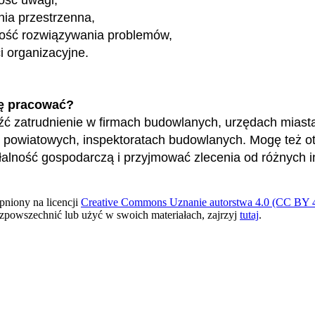
ia przestrzenna,
ność rozwiązywania problemów,
i organizacyjne.
ę pracować?
ć zatrudnienie w firmach budowlanych, urzędach miasta
 powiatowych, inspektoratach budowlanych. Mogę też o
łalność gospodarczą i przyjmować zlecenia od różnych 
pniony na licencji
Creative Commons Uznanie autorstwa 4.0 (CC BY 4
ozpowszechnić lub użyć w swoich materiałach, zajrzyj
tutaj
.