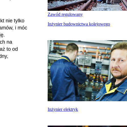
Zawód regulowany
t nie tylko
Inżynier budownictwa kolejowego
ramów, i móc
ję.
ych na
aż to od
dny,
Inżynier elektryk