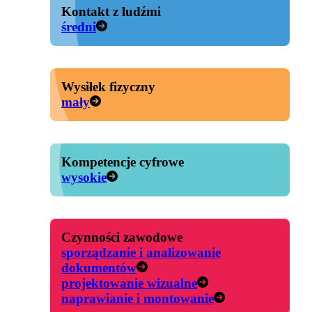
Kontakt z ludźmi
średni
Wysiłek fizyczny
mały
Kompetencje cyfrowe
wysokie
Czynności zawodowe
sporządzanie i analizowanie
dokumentów
projektowanie wizualne
naprawianie i montowanie