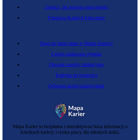
Zobacz, jak możesz nam pomóc
Fundacja Katalyst Education
Inżynier elektroenergetyk
Skąd się biorą dane w Mapie Karier?
Często zadawane pytania
Otwarte zasoby edukacyjne
Polityka prywatności
Ochrona przed nadużyciami
Zawód przyszłości
Specjalista zaawansowanej odzieży
Mapa Karier to bezpłatna i interaktywna baza informacji o
ścieżkach kariery i rynku pracy dla młodych ludzi.