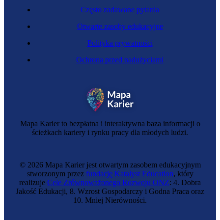
Często zadawane pytania
Otwarte zasoby edukacyjne
Polityka prywatności
Ochrona przed nadużyciami
Specjalista ds. najemców powierzchni biurowo-
handlowych
Mapa Karier to bezpłatna i interaktywna baza informacji o
ścieżkach kariery i rynku pracy dla młodych ludzi.
© 2026 Mapa Karier jest otwartym zasobem edukacyjnym
stworzonym przez
fundację Katalyst Education
, który
realizuje
Cele Zrównoważonego Rozwoju ONZ
: 4. Dobra
Jakość Edukacji, 8. Wzrost Gospodarczy i Godna Praca oraz
10. Mniej Nierówności.