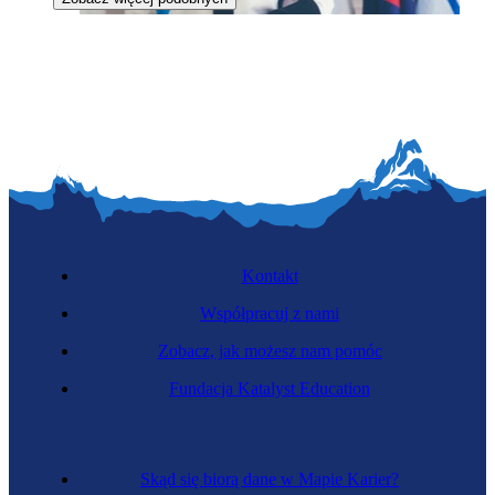
Dyplomata
Kontakt
Współpracuj z nami
Zobacz, jak możesz nam pomóc
Kierownik hotelu
Fundacja Katalyst Education
Skąd się biorą dane w Mapie Karier?