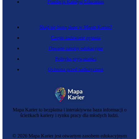
Fundacja Katalyst Education
Zawód regulowany
Inżynierka systemów wodociągowych i
kanalizacyjnych
Skąd się biorą dane w Mapie Karier?
Często zadawane pytania
Otwarte zasoby edukacyjne
Polityka prywatności
Ochrona przed nadużyciami
Mapa Karier to bezpłatna i interaktywna baza informacji o
Inżynierka napędów wodorowych
ścieżkach kariery i rynku pracy dla młodych ludzi.
© 2026 Mapa Karier jest otwartym zasobem edukacyjnym