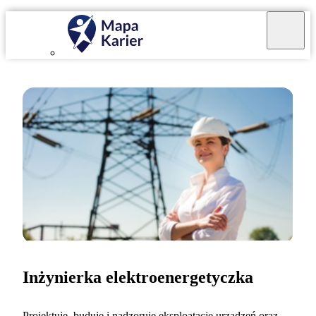
Inżynierka elektroenergetyczka
Projektuję, buduję i nadzoruję eksploatację urządzeń oraz