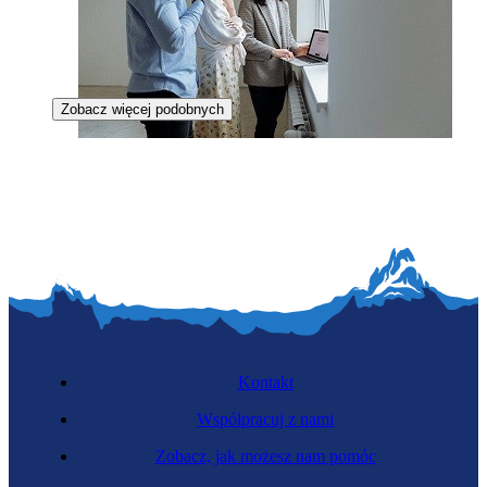
Zobacz więcej podobnych
Zawód regulowany
Inżynierka sanitarna
Kontakt
Współpracuj z nami
Zobacz, jak możesz nam pomóc