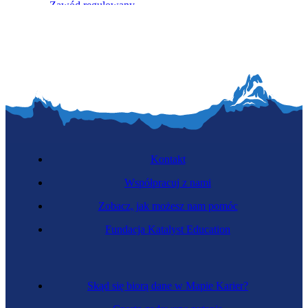
Zawód regulowany
Maklerka
Kontakt
Współpracuj z nami
Zobacz, jak możesz nam pomóc
Fundacja Katalyst Education
Inspektorka kontroli skarbowej
Skąd się biorą dane w Mapie Karier?