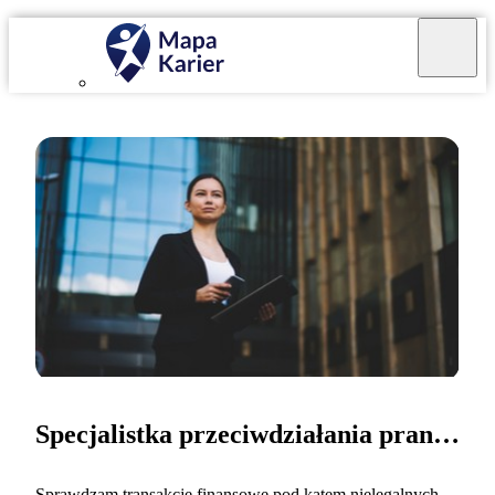
Specjalistka przeciwdziałania praniu pieniędzy
Sprawdzam transakcje finansowe pod kątem nielegalnych