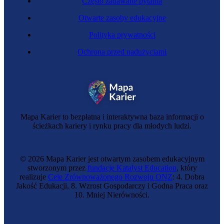
Często zadawane pytania
Otwarte zasoby edukacyjne
Polityka prywatności
Ochrona przed nadużyciami
Zawód regulowany
Doradczyni podatkowa
Mapa Karier to bezpłatna i interaktywna baza informacji o
ścieżkach kariery i rynku pracy dla młodych ludzi.
© 2026 Mapa Karier jest otwartym zasobem edukacyjnym
stworzonym przez
fundację Katalyst Education
, który
realizuje
Cele Zrównoważonego Rozwoju ONZ
: 4. Dobra
Jakość Edukacji, 8. Wzrost Gospodarczy i Godna Praca oraz
10. Mniej Nierówności.