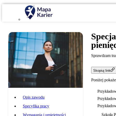
Specja
pienię
Sprawdzam tran
Skopiuj link
Poniżej pokaże
Przykładow
Opis zawodu
Przykładow
Przykładow
Specyfika pracy
Szkoła 
Wymagania i umiejętności