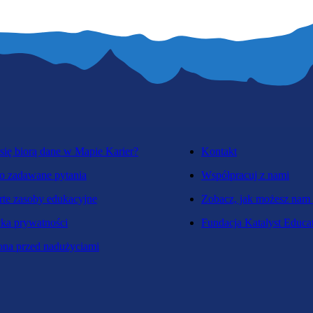
się biorą dane w Mapie Karier?
Kontakt
o zadawane pytania
Współpracuj z nami
te zasoby edukacyjne
Zobacz, jak możesz nam
yka prywatności
Fundacja Katalyst Educa
na przed nadużyciami