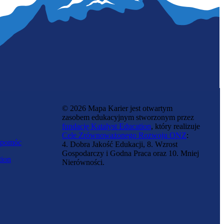
© 2026 Mapa Karier jest otwartym
zasobem edukacyjnym stworzonym przez
fundację Katalyst Education
, który realizuje
Cele Zrównoważonego Rozwoju ONZ
:
 pomóc
4. Dobra Jakość Edukacji, 8. Wzrost
Gospodarczy i Godna Praca oraz 10. Mniej
tion
Nierówności.