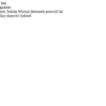
 lata
gzamin
tet, Szkoła Wyższa (kierunek prawo)
5 lat
lizy danych
1 tydzień