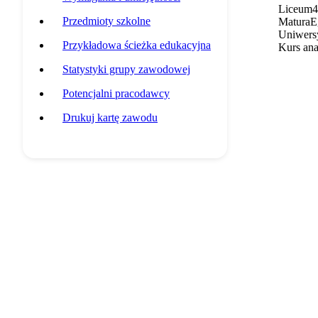
Liceum
4
Przedmioty szkolne
Matura
E
Uniwersy
Przykładowa ścieżka edukacyjna
Kurs ana
Statystyki grupy zawodowej
Potencjalni pracodawcy
Drukuj kartę zawodu