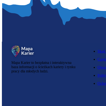
Skąd 
Częst
Mapa Karier to bezpłatna i interaktywna
baza informacji o ścieżkach kariery i rynku
Otwar
pracy dla młodych ludzi.
Polit
Ochro