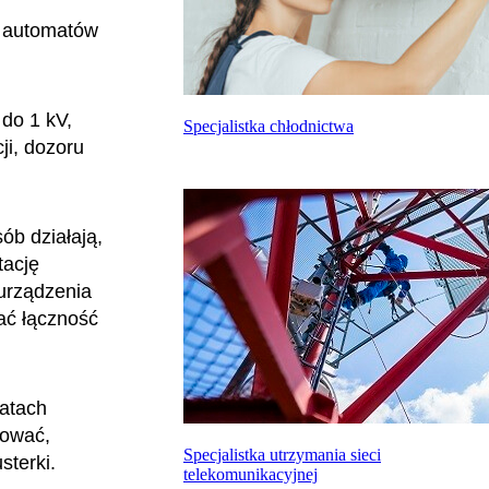
o automatów
do 1 kV,
Specjalistka chłodnictwa
ji, dozoru
ób działają,
tację
urządzenia
ać łączność
atach
sować,
Specjalistka utrzymania sieci
sterki.
telekomunikacyjnej