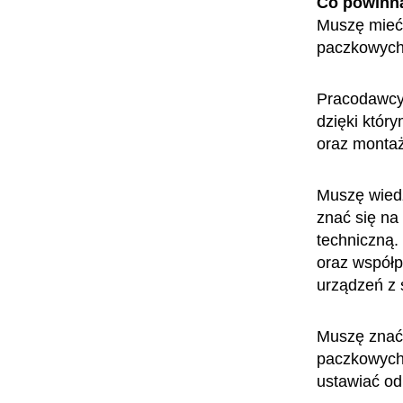
Co powinn
Muszę mieć 
paczkowych,
Pracodawcy
dzięki któr
oraz monta
Muszę wiedz
znać się na
techniczną.
oraz współp
urządzeń z 
Muszę znać
paczkowych,
ustawiać od