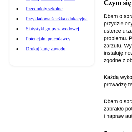
Czym się
Przedmioty szkolne
Dbam o spra
Przykładowa ścieżka edukacyjna
przydzielon
Statystyki grupy zawodowej
usterce urz
problemu. P
Potencjalni pracodawcy
zarzutu. Wy
Drukuj kartę zawodu
instaluję n
zgodne z o
Każdą wykon
prowadzę te
Dbam o sprz
zabrakło po
i napraw a