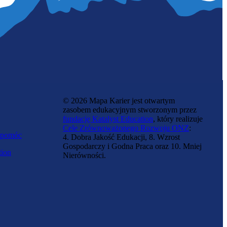
© 2026 Mapa Karier jest otwartym
zasobem edukacyjnym stworzonym przez
fundację Katalyst Education
, który realizuje
Cele Zrównoważonego Rozwoju ONZ
:
 pomóc
4. Dobra Jakość Edukacji, 8. Wzrost
Gospodarczy i Godna Praca oraz 10. Mniej
tion
Nierówności.