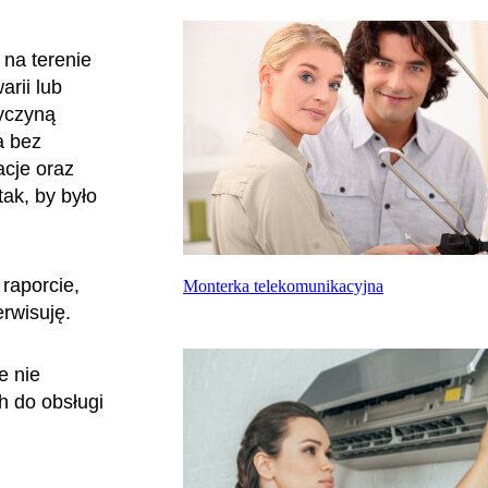
na terenie
rii lub
zyczyną
a bez
acje oraz
ak, by było
raporcie,
Monterka telekomunikacyjna
erwisuję.
e nie
h do obsługi