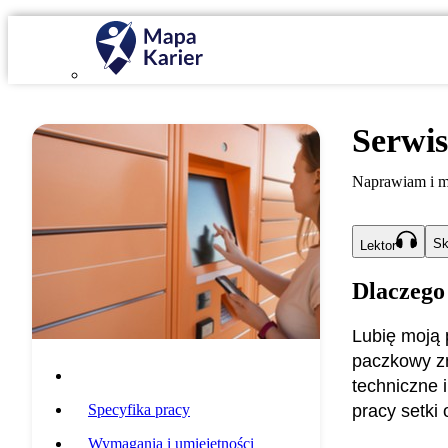
Serwi
Naprawiam i m
Sk
Lektor
Dlaczego
Lubię moją 
paczkowy zn
Opis zawodu
techniczne 
Specyfika pracy
pracy setki
Wymagania i umiejętności