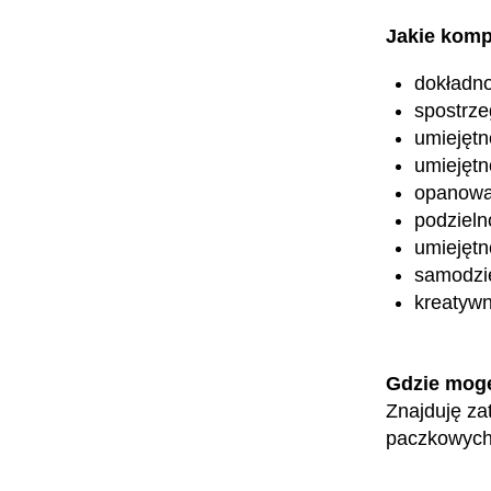
Jakie komp
dokładn
spostrz
umiejętn
umiejętn
opanowa
podzieln
umiejętn
samodzi
kreatyw
Gdzie mog
Znajduję za
paczkowych 