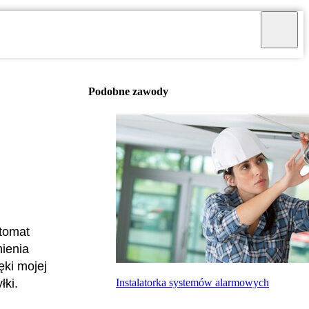
Podobne zawody
utomat
ienia
ęki mojej
Instalatorka systemów alarmowych
łki.