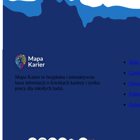
Skąd 
Częst
Mapa Karier to bezpłatna i interaktywna
baza informacji o ścieżkach kariery i rynku
Otwar
pracy dla młodych ludzi.
Polit
Ochro