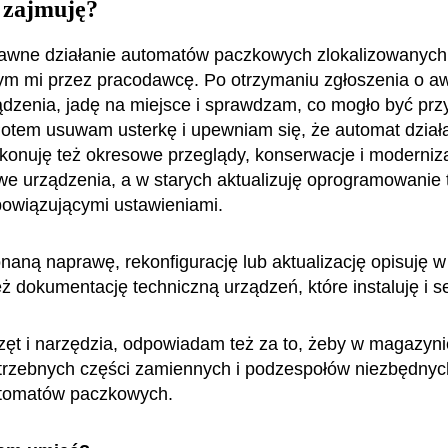
 zajmuję?
wne działanie automatów paczkowych zlokalizowanych 
ym mi przez pracodawcę. Po otrzymaniu zgłoszenia o awa
ądzenia, jadę na miejsce i sprawdzam, co mogło być pr
otem usuwam usterkę i upewniam się, że automat dział
konuję też okresowe przeglądy, konserwacje i moderniz
owe urządzenia, a w starych aktualizuję oprogramowanie t
bowiązującymi ustawieniami.
aną naprawę, rekonfigurację lub aktualizację opisuję w 
ż dokumentację techniczną urządzeń, które instaluję i s
ęt i narzędzia, odpowiadam też za to, żeby w magazyni
trzebnych części zamiennych i podzespołów niezbędnyc
utomatów paczkowych.