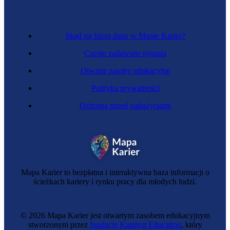
Skąd się biorą dane w Mapie Karier?
Często zadawane pytania
Otwarte zasoby edukacyjne
Polityka prywatności
Ochrona przed nadużyciami
Mapa Karier to bezpłatna i interaktywna baza informacji o
ścieżkach kariery i rynku pracy dla młodych ludzi.
© 2026 Mapa Karier jest otwartym zasobem edukacyjnym
stworzonym przez
fundację Katalyst Education
, który