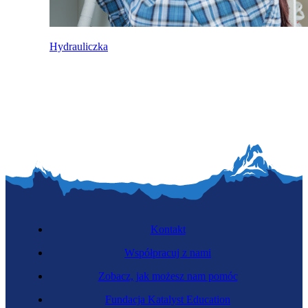
Hydrauliczka
Kontakt
Współpracuj z nami
Zobacz, jak możesz nam pomóc
Fundacja Katalyst Education