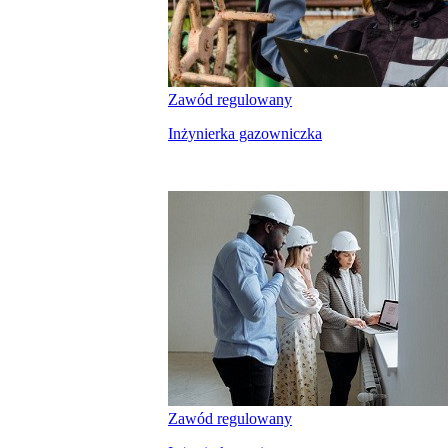
Zawód regulowany
Inżynierka gazowniczka
Zawód regulowany