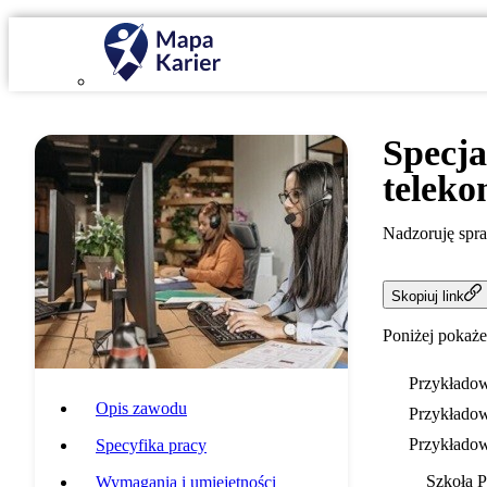
Specja
teleko
Nadzoruję spra
Skopiuj link
Poniżej pokaże
Przykładow
Opis zawodu
Przykładow
Przykładow
Specyfika pracy
Szkoła 
Wymagania i umiejętności