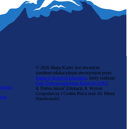
© 2026 Mapa Karier jest otwartym
zasobem edukacyjnym stworzonym przez
fundację Katalyst Education
, który realizuje
Cele Zrównoważonego Rozwoju ONZ
:
 pomóc
4. Dobra Jakość Edukacji, 8. Wzrost
Gospodarczy i Godna Praca oraz 10. Mniej
tion
Nierówności.