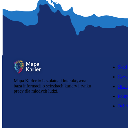
Skąd 
Częst
Mapa Karier to bezpłatna i interaktywna
baza informacji o ścieżkach kariery i rynku
Otwar
pracy dla młodych ludzi.
Polit
Ochro