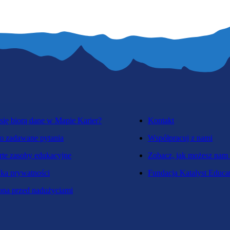
się biorą dane w Mapie Karier?
Kontakt
o zadawane pytania
Współpracuj z nami
te zasoby edukacyjne
Zobacz, jak możesz nam
yka prywatności
Fundacja Katalyst Educa
na przed nadużyciami