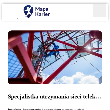
Specjalistka utrzymania sieci telekomunikacyjnej
Instaluję, konserwuję i naprawiam systemy i sieci