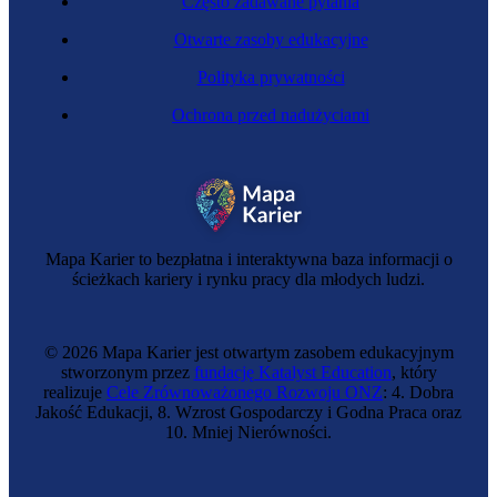
Często zadawane pytania
Otwarte zasoby edukacyjne
Polityka prywatności
Ochrona przed nadużyciami
Zawód regulowany
Inżynierka energetyczna
Mapa Karier to bezpłatna i interaktywna baza informacji o
ścieżkach kariery i rynku pracy dla młodych ludzi.
© 2026 Mapa Karier jest otwartym zasobem edukacyjnym
stworzonym przez
fundację Katalyst Education
, który
realizuje
Cele Zrównoważonego Rozwoju ONZ
: 4. Dobra
Jakość Edukacji, 8. Wzrost Gospodarczy i Godna Praca oraz
10. Mniej Nierówności.