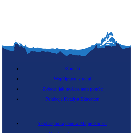
Specjalistka telekomunikacji
Kontakt
Współpracuj z nami
Zobacz, jak możesz nam pomóc
Elektromechaniczka
Fundacja Katalyst Education
Skąd się biorą dane w Mapie Karier?