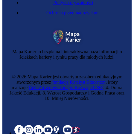
Polityka prywatności
Ochrona przed nadużyciami
Mapa Karier to bezpłatna i interaktywna baza informacji o
ścieżkach kariery i rynku pracy dla młodych ludzi.
© 2026 Mapa Karier jest otwartym zasobem edukacyjnym
stworzonym przez
fundację Katalyst Education
, który
realizuje
Cele Zrównoważonego Rozwoju ONZ
: 4. Dobra
Jakość Edukacji, 8. Wzrost Gospodarczy i Godna Praca oraz
10. Mniej Nierówności.