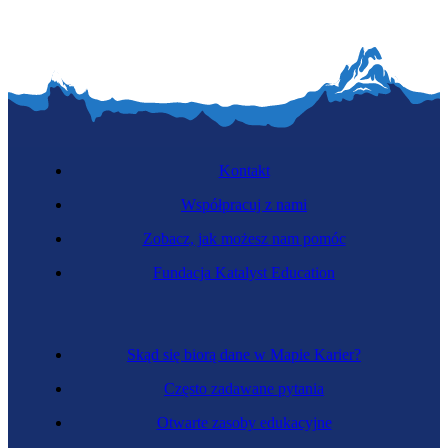
Kontakt
Współpracuj z nami
Zobacz, jak możesz nam pomóc
Fundacja Katalyst Education
Skąd się biorą dane w Mapie Karier?
Często zadawane pytania
Otwarte zasoby edukacyjne