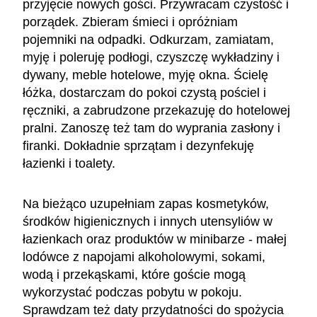
przyjęcie nowych gości. Przywracam czystość i
porządek. Zbieram śmieci i opróżniam
pojemniki na odpadki. Odkurzam, zamiatam,
myję i poleruję podłogi, czyszczę wykładziny i
dywany, meble hotelowe, myję okna. Ścielę
łóżka, dostarczam do pokoi czystą pościel i
ręczniki, a zabrudzone przekazuję do hotelowej
pralni. Zanoszę też tam do wyprania zasłony i
firanki. Dokładnie sprzątam i dezynfekuję
łazienki i toalety.
Na bieżąco uzupełniam zapas kosmetyków,
środków higienicznych i innych utensyliów w
łazienkach oraz produktów w minibarze - małej
lodówce z napojami alkoholowymi, sokami,
wodą i przekąskami, które goście mogą
wykorzystać podczas pobytu w pokoju.
Sprawdzam też daty przydatności do spożycia