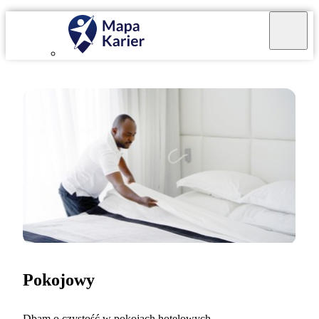
Pokojowy
Dbam o czystość w pokojach hotelowych.