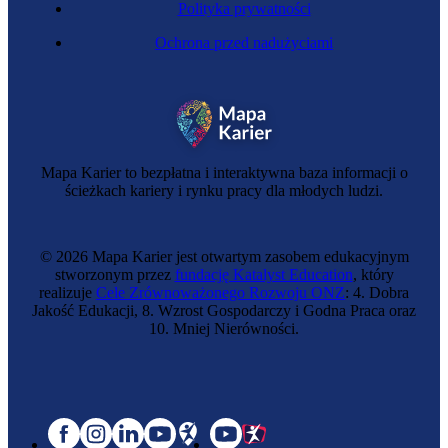
Polityka prywatności
Ochrona przed nadużyciami
Mapa Karier to bezpłatna i interaktywna baza informacji o
ścieżkach kariery i rynku pracy dla młodych ludzi.
© 2026 Mapa Karier jest otwartym zasobem edukacyjnym
stworzonym przez
fundację Katalyst Education
, który
realizuje
Cele Zrównoważonego Rozwoju ONZ
: 4. Dobra
Jakość Edukacji, 8. Wzrost Gospodarczy i Godna Praca oraz
10. Mniej Nierówności.