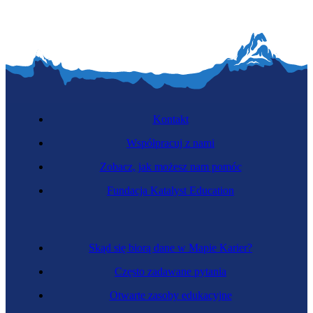
Kontakt
Współpracuj z nami
Zobacz, jak możesz nam pomóc
Fundacja Katalyst Education
Skąd się biorą dane w Mapie Karier?
Często zadawane pytania
Otwarte zasoby edukacyjne