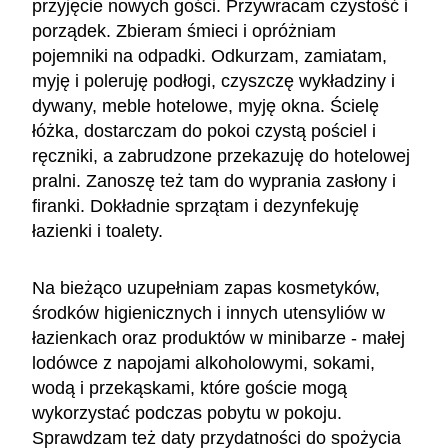
przyjęcie nowych gości. Przywracam czystość i
porządek. Zbieram śmieci i opróżniam
pojemniki na odpadki. Odkurzam, zamiatam,
myję i poleruję podłogi, czyszczę wykładziny i
dywany, meble hotelowe, myję okna. Ścielę
łóżka, dostarczam do pokoi czystą pościel i
ręczniki, a zabrudzone przekazuję do hotelowej
pralni. Zanoszę też tam do wyprania zasłony i
firanki. Dokładnie sprzątam i dezynfekuję
łazienki i toalety.
Na bieżąco uzupełniam zapas kosmetyków,
środków higienicznych i innych utensyliów w
łazienkach oraz produktów w minibarze - małej
lodówce z napojami alkoholowymi, sokami,
wodą i przekąskami, które goście mogą
wykorzystać podczas pobytu w pokoju.
Sprawdzam też daty przydatności do spożycia