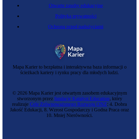
Otwarte zasoby edukacyjne
Polityka prywatności
Ochrona przed nadużyciami
Malarka
Mapa Karier to bezpłatna i interaktywna baza informacji o
ścieżkach kariery i rynku pracy dla młodych ludzi.
© 2026 Mapa Karier jest otwartym zasobem edukacyjnym
stworzonym przez
fundację Katalyst Education
, który
realizuje
Cele Zrównoważonego Rozwoju ONZ
: 4. Dobra
Jakość Edukacji, 8. Wzrost Gospodarczy i Godna Praca oraz
10. Mniej Nierówności.