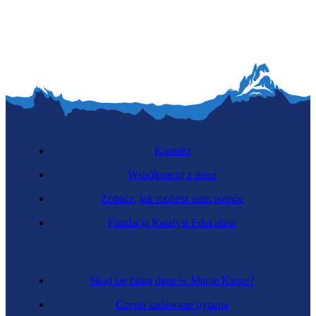
Operatorka procesów introligatorskich
Kontakt
Współpracuj z nami
Zobacz, jak możesz nam pomóc
Koszykarka-plecionkarka
Fundacja Katalyst Education
Skąd się biorą dane w Mapie Karier?
Często zadawane pytania