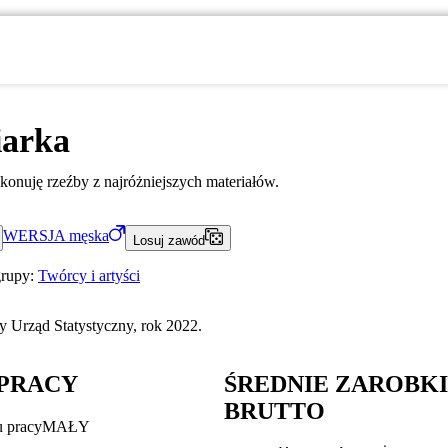
iarka
ykonuję rzeźby z najróżniejszych materiałów.
WERSJA
męska
Losuj zawód
grupy:
Twórcy i artyści
 Urząd Statystyczny, rok 2022.
PRACY
ŚREDNIE ZAROBK
BRUTTO
u pracy
MAŁY