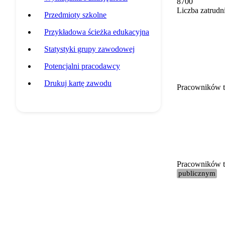
8700
Liczba zatrudn
Przedmioty szkolne
Przykładowa ścieżka edukacyjna
Statystyki grupy zawodowej
Potencjalni pracodawcy
Drukuj kartę zawodu
Pracowników t
Pracowników te
publicznym