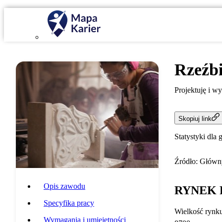
Rzeźb
Projektuję i w
Skopiuj link
Statystyki dla 
Źródło: Główny
Opis zawodu
RYNEK 
Specyfika pracy
Wielkość rynk
Wymagania i umiejętności