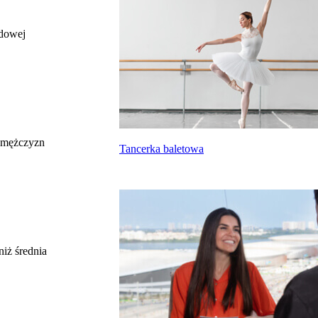
odowej
całkowite wynagrodzenie
miesięczne brutto nie dla tego zawodu, lecz
uśrednione dla wszystkich zawodów z grupy,
do której należy ten zawód według Głównego
Urzędu Statystycznego
Struktura wynagrodzeń
według zawodów, 2022
 mężczyzn
Tancerka baletowa
Etykieta
Zakres wartości
b. małe
poniżej 4500 zł
małe
4500 zł – 5999 zł
średnie
6000 zł – 7499 zł
duże
7500 zł – 8999 zł
niż średnia
b. duże
9000 zł i więcej