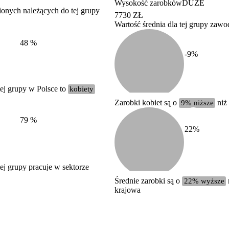
Wysokość zarobków
DUŻE
ionych należących do tej grupy
7730 ZŁ
Wartość średnia dla tej grupy zaw
Struktura wynagrodzeń
według zawodów, 2022
48
%
-9
%
ej grupy w Polsce to
kobiety
Zarobki kobiet są o
9% niższe
niż
79
%
22
%
j grupy pracuje w sektorze
Średnie zarobki są o
22% wyższe
krajowa
Etykieta
Zakres wartości
b. duży
powyżej 200 tysięcy zatrudnionych