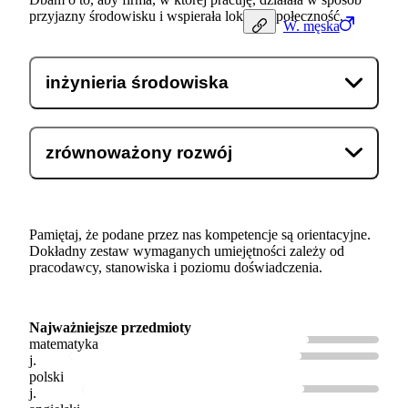
przyjazny środowisku i wspierała lokalną społeczność.
W.
męska
inżynieria środowiska
zrównoważony rozwój
Pamiętaj, że podane przez nas kompetencje są orientacyjne.
Dokładny zestaw wymaganych umiejętności zależy od
pracodawcy, stanowiska i poziomu doświadczenia.
Najważniejsze przedmioty
matematyka
j.
polski
j.