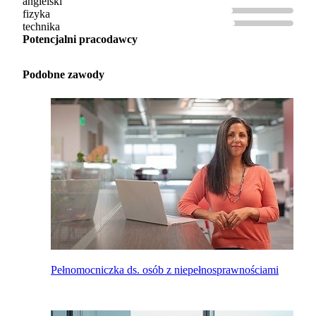
angielski
fizyka
technika
Potencjalni pracodawcy
Podobne zawody
Pełnomocniczka ds. osób z niepełnosprawnościami