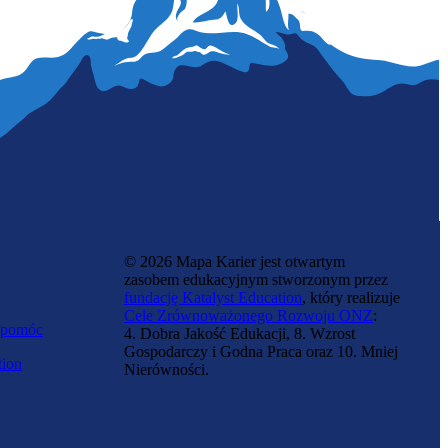
© 2026 Mapa Karier jest otwartym
zasobem edukacyjnym stworzonym przez
fundację Katalyst Education
, który realizuje
Cele Zrównoważonego Rozwoju ONZ
:
 pomóc
4. Dobra Jakość Edukacji, 8. Wzrost
Gospodarczy i Godna Praca oraz 10. Mniej
tion
Nierówności.