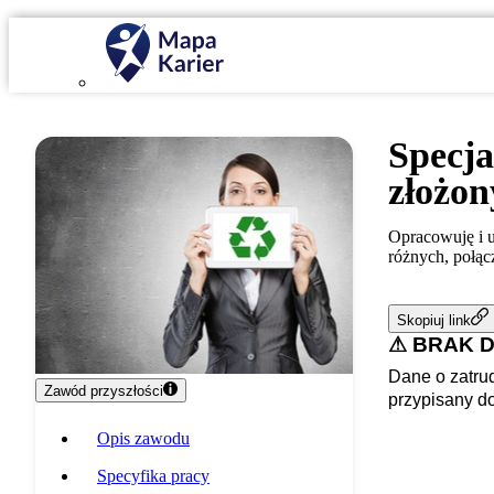
Specja
złożon
Opracowuję i u
różnych, połącz
Skopiuj link
⚠ BRAK 
Dane o zatrud
Zawód przyszłości
przypisany d
Opis zawodu
Specyfika pracy