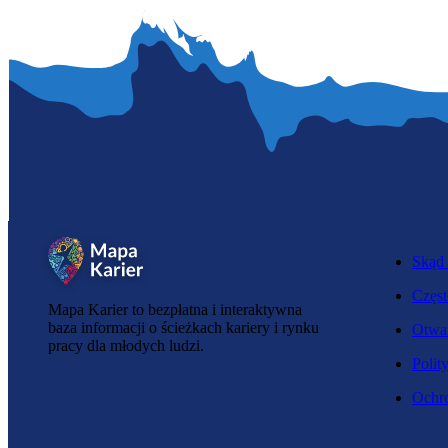
Skąd 
Częst
Mapa Karier to bezpłatna i interaktywna
baza informacji o ścieżkach kariery i rynku
Otwar
pracy dla młodych ludzi.
Polit
Ochro