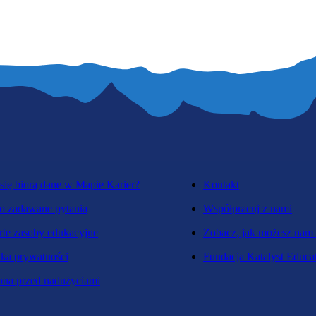
się biorą dane w Mapie Karier?
Kontakt
o zadawane pytania
Współpracuj z nami
te zasoby edukacyjne
Zobacz, jak możesz nam
yka prywatności
Fundacja Katalyst Educa
na przed nadużyciami