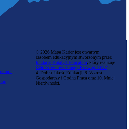
© 2026 Mapa Karier jest otwartym
zasobem edukacyjnym stworzonym przez
fundację Katalyst Education
, który realizuje
Cele Zrównoważonego Rozwoju ONZ
:
 pomóc
4. Dobra Jakość Edukacji, 8. Wzrost
Gospodarczy i Godna Praca oraz 10. Mniej
tion
Nierówności.