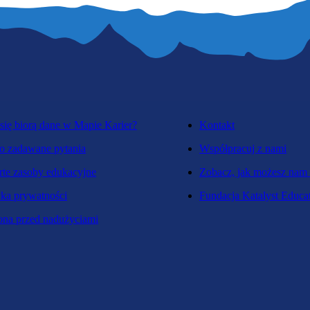
się biorą dane w Mapie Karier?
Kontakt
o zadawane pytania
Współpracuj z nami
te zasoby edukacyjne
Zobacz, jak możesz nam
yka prywatności
Fundacja Katalyst Educa
na przed nadużyciami