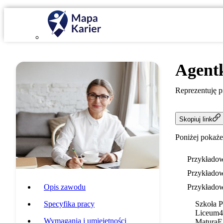
Agentk
Reprezentuję 
Skopiuj link
Poniżej pokaże
Przykładow
Przykładow
Opis zawodu
Przykładow
Specyfika pracy
Szkoła 
Liceum
4
Wymagania i umiejętności
Matura
E