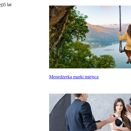
j)
5 lat
Menedżerka marki miejsca