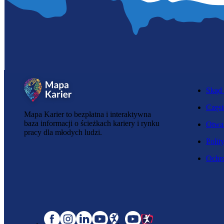
Skąd 
Częst
Mapa Karier to bezpłatna i interaktywna
baza informacji o ścieżkach kariery i rynku
Otwar
pracy dla młodych ludzi.
Polit
Ochro