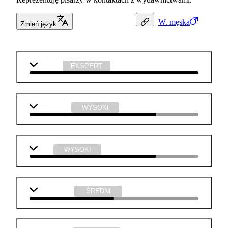
W.
męska
Zmień język
j. polski
EKSPERT
j. angielski
WYSOKI
WOS
WYSOKI
matematyka
ŚREDNI