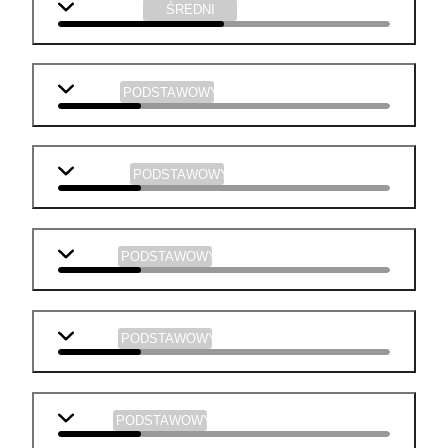
informatyka
ŚREDNI
biologia
PODSTAWOWY
geografia
PODSTAWOWY
historia
PODSTAWOWY
chemia
PODSTAWOWY
fizyka
PODSTAWOWY