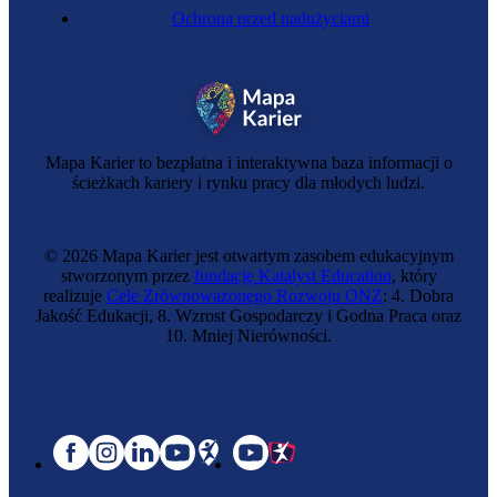
Ochrona przed nadużyciami
Mapa Karier to bezpłatna i interaktywna baza informacji o
ścieżkach kariery i rynku pracy dla młodych ludzi.
© 2026 Mapa Karier jest otwartym zasobem edukacyjnym
stworzonym przez
fundację Katalyst Education
, który
realizuje
Cele Zrównoważonego Rozwoju ONZ
: 4. Dobra
Jakość Edukacji, 8. Wzrost Gospodarczy i Godna Praca oraz
10. Mniej Nierówności.