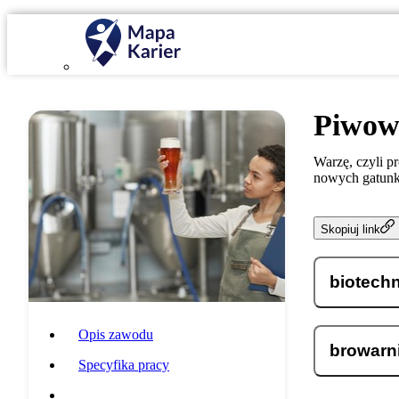
Piwow
Warzę, czyli p
nowych gatun
Skopiuj link
biotech
Opis zawodu
browarn
Specyfika pracy
Wymagania i umiejętności