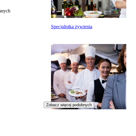
anych
Specjalistka żywienia
Zobacz więcej podobnych
Menedżerka restauracji