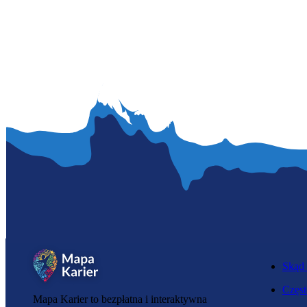
Skąd 
Częst
Mapa Karier to bezpłatna i interaktywna