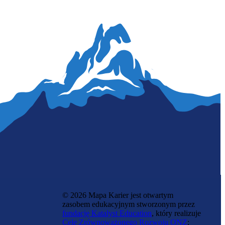
Baristka
© 2026 Mapa Karier jest otwartym
zasobem edukacyjnym stworzonym przez
fundację Katalyst Education
, który realizuje
Cele Zrównoważonego Rozwoju ONZ
: