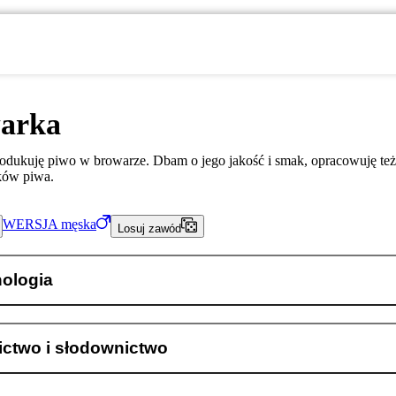
arka
rodukuję piwo w browarze. Dbam o jego jakość i smak, opracowuję też
ków piwa.
WERSJA
męska
Losuj zawód
nologia
ictwo i słodownictwo