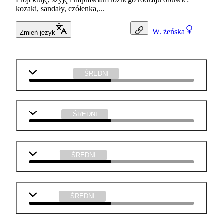
kozaki, sandały, czółenka,...
W.
żeńska
Zmień język
matematyka
ŚREDNI
j. polski
ŚREDNI
biologia
ŚREDNI
chemia
ŚREDNI