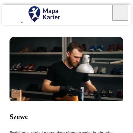
Szewc
Projektuję, szyję i naprawiam różnego rodzaju obuwie: