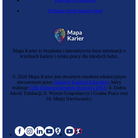
Polityka prywatności
Ochrona przed nadużyciami
Mapa Karier to bezpłatna i interaktywna baza informacji o
ścieżkach kariery i rynku pracy dla młodych ludzi.
© 2026 Mapa Karier jest otwartym zasobem edukacyjnym
stworzonym przez
fundację Katalyst Education
, który
realizuje
Cele Zrównoważonego Rozwoju ONZ
: 4. Dobra
Jakość Edukacji, 8. Wzrost Gospodarczy i Godna Praca oraz
10. Mniej Nierówności.