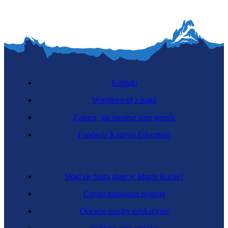
Kontakt
Współpracuj z nami
Zobacz, jak możesz nam pomóc
Fundacja Katalyst Education
Skąd się biorą dane w Mapie Karier?
Często zadawane pytania
Otwarte zasoby edukacyjne