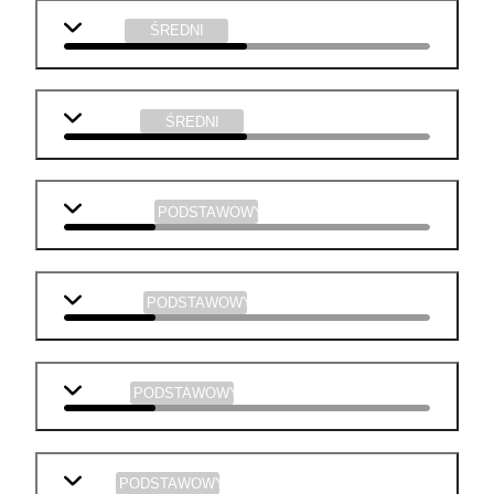
fizyka
ŚREDNI
technika
ŚREDNI
j. angielski
PODSTAWOWY
geografia
PODSTAWOWY
historia
PODSTAWOWY
WOS
PODSTAWOWY